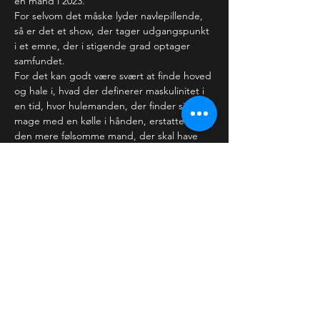
en mand i 2023.
For selvom det måske lyder navlepillende, 
så er det et show, der tager udgangspunkt 
i et emne, der i stigende grad optager 
samfundet.
For det kan godt være svært at finde hoved 
og hale i, hvad der definerer maskulinitet i 
en tid, hvor hulemanden, der finder sin 
mage med en kølle i hånden, erstattes af 
den mere følsomme mand, der skal have 
samtykke, inden den metaforiske…
Læs mere >
Billetter
Udsolgt
Billettype
Alm. billet