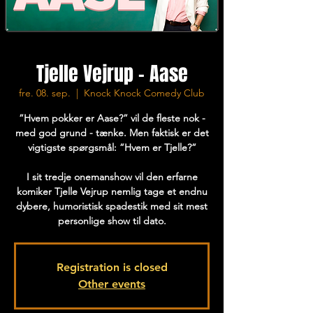
Tjelle Vejrup - Aase
fre. 08. sep.
  |  
Knock Knock Comedy Club
”Hvem pokker er Aase?” vil de fleste nok -
med god grund - tænke. Men faktisk er det
vigtigste spørgsmål: ”Hvem er Tjelle?”
I sit tredje onemanshow vil den erfarne
komiker Tjelle Vejrup nemlig tage et endnu
dybere, humoristisk spadestik med sit mest
personlige show til dato.
Registration is closed
Other events