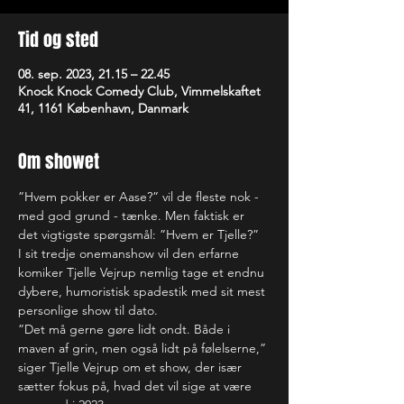
Tid og sted
08. sep. 2023, 21.15 – 22.45
Knock Knock Comedy Club, Vimmelskaftet
41, 1161 København, Danmark
Om showet
”Hvem pokker er Aase?” vil de fleste nok - 
med god grund - tænke. Men faktisk er 
det vigtigste spørgsmål: ”Hvem er Tjelle?”
I sit tredje onemanshow vil den erfarne 
komiker Tjelle Vejrup nemlig tage et endnu 
dybere, humoristisk spadestik med sit mest 
personlige show til dato.
”Det må gerne gøre lidt ondt. Både i 
maven af grin, men også lidt på følelserne,” 
siger Tjelle Vejrup om et show, der især 
sætter fokus på, hvad det vil sige at være 