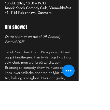
10. okt. 2025, 18.30 – 19.30
Knock Knock Comedy Club, Vimmelskaftet
41, 1161 København, Danmark
Om showet
Dette show er en del af UP Comedy 
Festival 2025
Jakob Svendsen tror… På sig selv, på Gud 
og på tandlægen. Han tvivler også - på sig 
selv, Gud, men aldrig på tandlægen.
Et energisk comedy-show fra hverdagens 
kaos, hvor fælleskalenderen er fyldt med 
tro, håb og smålighed. Hvor det gode, 
Jakob vil, det gør han ikke - og det onde, 
som han ikke vil, det giver ham en 
skulderskade.
Et show for dig der tror. Dig der tvivler. Og 
for dig, der bare gerne vil grine lidt af det 
hele.