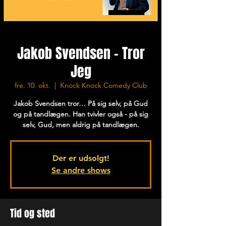
Jakob Svendsen - Tror
Jeg
fre. 10. okt.
  |  
Knock Knock Comedy Club
Jakob Svendsen tror… På sig selv, på Gud
og på tandlægen. Han tvivler også - på sig
selv, Gud, men aldrig på tandlægen.
Der er udsolgt!
Se andre shows
Tid og sted