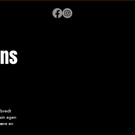
ens
 bredt
 sin egen
være en