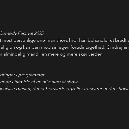
 Comedy Festival 2025
t mest personlige one-man show, hvor han behandler et bredt s
t, religion og kampen mod sin egen forudintagethed. Omdrejning
n almindelig mand i en mere og mere skør verden.
dringer i programmet.
ende i tilfælde af en aflysning af show.
 at afvise gæster, der er berusede og/eller forstyrrer under showe