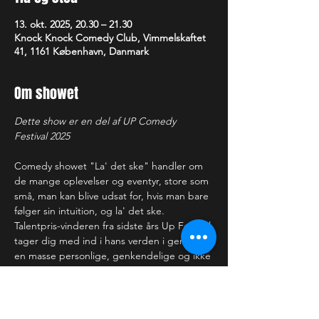
13. okt. 2025, 20.30 – 21.30
Knock Knock Comedy Club, Vimmelskaftet
41, 1161 København, Danmark
Om showet
Dette show er en del af UP Comedy 
Festival 2025
Comedy showet "La' det ske" handler om 
de mange oplevelser og eventyr, store som 
små, man kan blive udsat for, hvis man bare 
følger sin intuition, og la' det ske.
Talentpris-vinderen fra sidste års Up Festival 
tager dig med ind i hans verden i gennem 
en masse personlige, genkendelige og ikke 
mindst sjove anekdoter, og med et 
udgangspunkt om at følge sin umiddelbare 
intuition, så kan det kun blive 
underholdende.