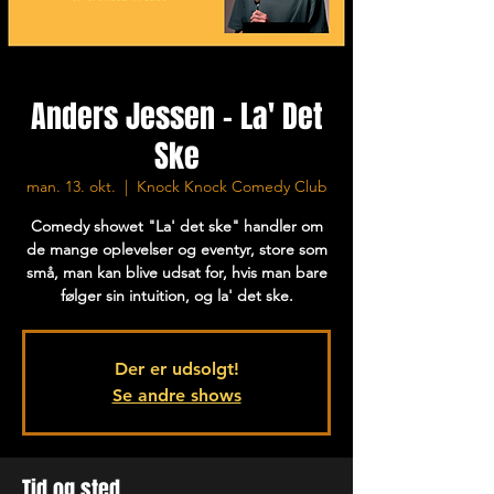
Anders Jessen - La' Det
Ske
man. 13. okt.
  |  
Knock Knock Comedy Club
Comedy showet "La' det ske" handler om
de mange oplevelser og eventyr, store som
små, man kan blive udsat for, hvis man bare
følger sin intuition, og la' det ske.
Der er udsolgt!
Se andre shows
Tid og sted