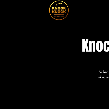
Knoc
Vi har
skarpes