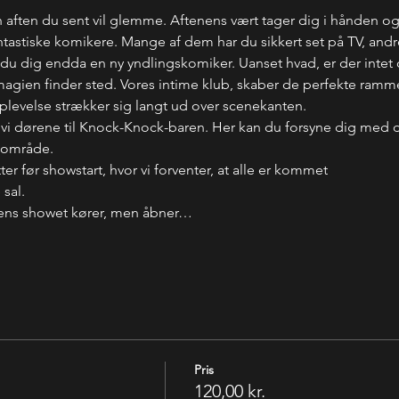
 aften du sent vil glemme. Aftenens vært tager dig i hånden o
stiske komikere. Mange af dem har du sikkert set på TV, andre
u dig endda en ny yndlingskomiker. Uanset hvad, er der intet de
r magien finder sted. Vores intime klub, skaber de perfekte rammer
oplevelse strækker sig langt ud over scenekanten.
 vi dørene til Knock-Knock-baren. Her kan du forsyne dig med 
-område. 
er før showstart, hvor vi forventer, at alle er kommet
 sal.
mens showet kører, men åbner…
Pris
120,00 kr.