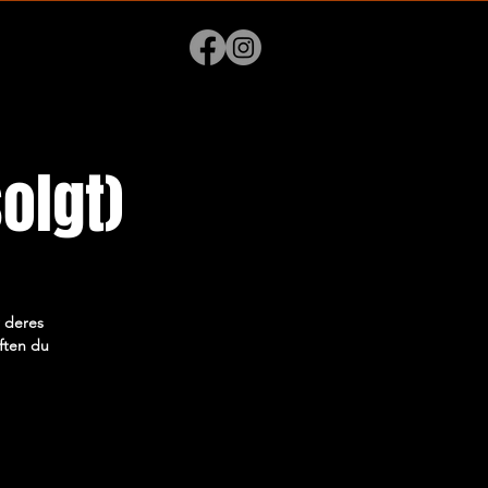
olgt)
r deres
aften du