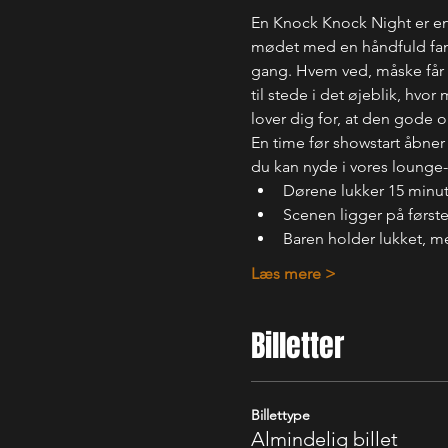
En Knock Knock Night er en
mødet med en håndfuld fanta
gang. Hvem ved, måske får d
til stede i det øjeblik, hvo
lover dig for, at den gode 
En time før showstart åbner
du kan nyde i vores lounge
Dørene lukker 15 minutt
Scenen ligger på første
Baren holder lukket, 
Læs mere >
Billetter
Billettype
Almindelig billet