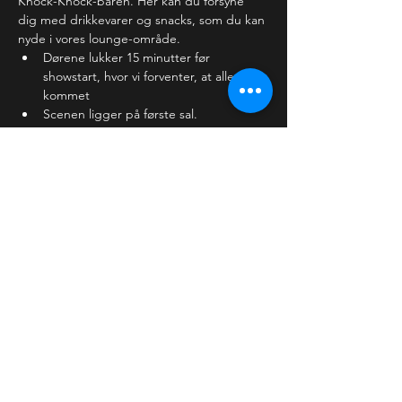
Knock-Knock-baren. Her kan du forsyne 
dig med drikkevarer og snacks, som du kan 
nyde i vores lounge-område. 
Dørene lukker 15 minutter før 
showstart, hvor vi forventer, at alle er 
kommet
Scenen ligger på første sal.
Baren holder lukket, mens showet 
kører, men åbner…
Læs mere >
Billetter
Salg slut
Billettype
Almindelig billet
Pris