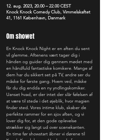
12. aug. 2023, 20.00 – 22.00 CEST
Knock Knock Comedy Club, Vimmelskaftet
41, 1161 København, Danmark
Om showet
En Knock Knock Night er en aften du sent 
vil glemme. Aftenens vært tager dig i 
hånden og guider dig gennem mødet med 
en håndfuld fantastiske komikere. Mange af 
dem har du sikkert set på TV, andre ser du 
måske for første gang. Hvem ved, måske 
får du dig endda en ny yndlingskomiker. 
Uanset hvad, er der intet der slår følelsen af 
at være til stede i det øjeblik, hvor magien 
finder sted. Vores intime klub, skaber de 
perfekte rammer for en sjov aften, og vi 
lover dig for, at den gode oplevelse 
strækker sig langt ud over scenekanten.
En time før showstart åbner vi dørene til 