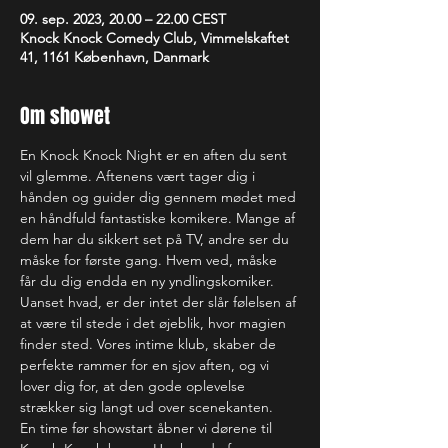
09. sep. 2023, 20.00 – 22.00 CEST
Knock Knock Comedy Club, Vimmelskaftet
41, 1161 København, Danmark
Om showet
En Knock Knock Night er en aften du sent 
vil glemme. Aftenens vært tager dig i 
hånden og guider dig gennem mødet med 
en håndfuld fantastiske komikere. Mange af 
dem har du sikkert set på TV, andre ser du 
måske for første gang. Hvem ved, måske 
får du dig endda en ny yndlingskomiker. 
Uanset hvad, er der intet der slår følelsen af 
at være til stede i det øjeblik, hvor magien 
finder sted. Vores intime klub, skaber de 
perfekte rammer for en sjov aften, og vi 
lover dig for, at den gode oplevelse 
strækker sig langt ud over scenekanten.
En time før showstart åbner vi dørene til 