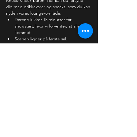
Knock-Knock-baren. Her kan du forsyne 
dig med drikkevarer og snacks, som du kan 
nyde i vores lounge-område. 
Dørene lukker 15 minutter før 
showstart, hvor vi forventer, at alle er 
kommet
Scenen ligger på første sal.
Baren holder lukket, mens showet 
kører, men åbner…
Læs mere >
Billetter
Salg slut
Billettype
Almindelig billet
Pris