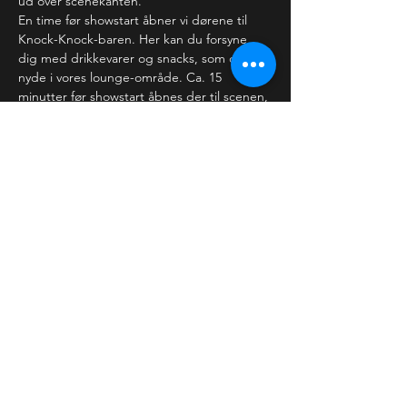
ud over scenekanten.
En time før showstart åbner vi dørene til 
Knock-Knock-baren. Her kan du forsyne 
dig med drikkevarer og snacks, som du kan 
nyde i vores lounge-område. Ca. 15 
minutter før showstart åbnes der til scenen,
…
Læs mere >
Billetter
Salg slut
Billettype
Almindelig billet
Pris
60,00 kr.