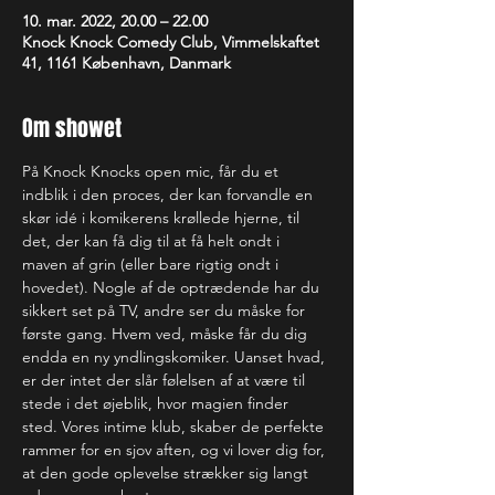
10. mar. 2022, 20.00 – 22.00
Knock Knock Comedy Club, Vimmelskaftet
41, 1161 København, Danmark
Om showet
På Knock Knocks open mic, får du et 
indblik i den proces, der kan forvandle en 
skør idé i komikerens krøllede hjerne, til 
det, der kan få dig til at få helt ondt i 
maven af grin (eller bare rigtig ondt i 
hovedet). Nogle af de optrædende har du 
sikkert set på TV, andre ser du måske for 
første gang. Hvem ved, måske får du dig 
endda en ny yndlingskomiker. Uanset hvad, 
er der intet der slår følelsen af at være til 
stede i det øjeblik, hvor magien finder 
sted. Vores intime klub, skaber de perfekte 
rammer for en sjov aften, og vi lover dig for, 
at den gode oplevelse strækker sig langt 