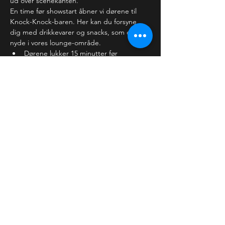
ud over scenekanten.
En time før showstart åbner vi dørene til 
Knock-Knock-baren. Her kan du forsyne 
dig med drikkevarer og snacks, som du kan 
nyde i vores lounge-område. 
Dørene lukker 15 minutter før 
showstart, hvor vi forventer,…
Læs mere >
Billetter
Salg slut
Billettype
Almindelig billet
Pris
30,00 kr.