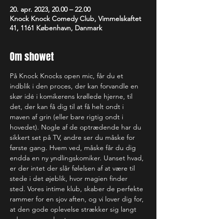
20. apr. 2023, 20.00 – 22.00
Knock Knock Comedy Club, Vimmelskaftet
41, 1161 København, Danmark
Om showet
På Knock Knocks open mic, får du et 
indblik i den proces, der kan forvandle en 
skør idé i komikerens krøllede hjerne, til 
det, der kan få dig til at få helt ondt i 
maven af grin (eller bare rigtig ondt i 
hovedet). Nogle af de optrædende har du 
sikkert set på TV, andre ser du måske for 
første gang. Hvem ved, måske får du dig 
endda en ny yndlingskomiker. Uanset hvad, 
er der intet der slår følelsen af at være til 
stede i det øjeblik, hvor magien finder 
sted. Vores intime klub, skaber de perfekte 
rammer for en sjov aften, og vi lover dig for, 
at den gode oplevelse strækker sig langt 