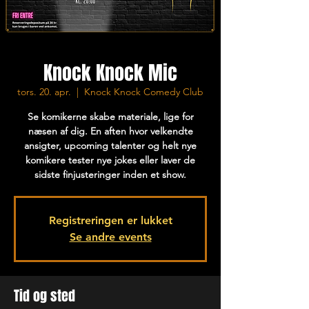
Knock Knock Mic
tors. 20. apr.
  |  
Knock Knock Comedy Club
Se komikerne skabe materiale, lige for
næsen af dig. En aften hvor velkendte
ansigter, upcoming talenter og helt nye
komikere tester nye jokes eller laver de
sidste finjusteringer inden et show.
Registreringen er lukket
Se andre events
Tid og sted