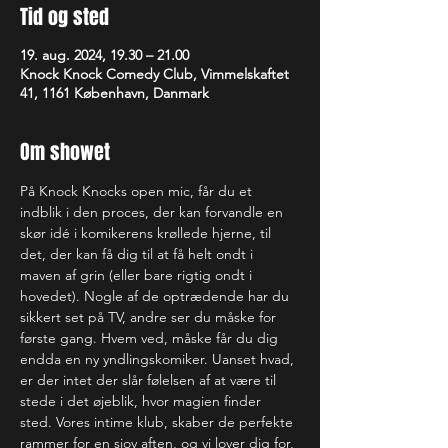
Tid og sted
19. aug. 2024, 19.30 – 21.00
Knock Knock Comedy Club, Vimmelskaftet
41, 1161 København, Danmark
Om showet
På Knock Knocks open mic, får du et 
indblik i den proces, der kan forvandle en 
skør idé i komikerens krøllede hjerne, til 
det, der kan få dig til at få helt ondt i 
maven af grin (eller bare rigtig ondt i 
hovedet). Nogle af de optrædende har du 
sikkert set på TV, andre ser du måske for 
første gang. Hvem ved, måske får du dig 
endda en ny yndlingskomiker. Uanset hvad, 
er der intet der slår følelsen af at være til 
stede i det øjeblik, hvor magien finder 
sted. Vores intime klub, skaber de perfekte 
rammer for en sjov aften, og vi lover dig for, 