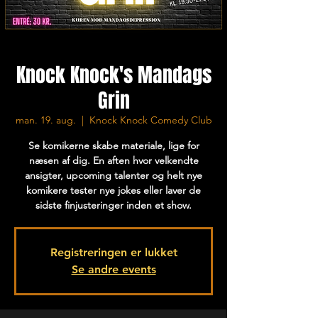
Knock Knock's Mandags
Grin
man. 19. aug.
  |  
Knock Knock Comedy Club
Se komikerne skabe materiale, lige for
næsen af dig. En aften hvor velkendte
ansigter, upcoming talenter og helt nye
komikere tester nye jokes eller laver de
sidste finjusteringer inden et show.
Registreringen er lukket
Se andre events