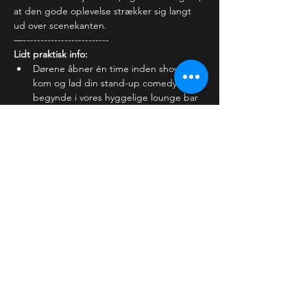
at den gode oplevelse strækker sig langt 
ud over scenekanten.
—-------------------------
Lidt praktisk info:
Dørene åbner én time inden showet - 
kom og lad din stand-up comedy aften 
begynde i vores hyggelige lounge bar 
- nyd stemningen og en af vores 
mange lækre cocktails,…
Læs mere >
Billetter
Salg slut
Billettype
Almindelig billet
Pris