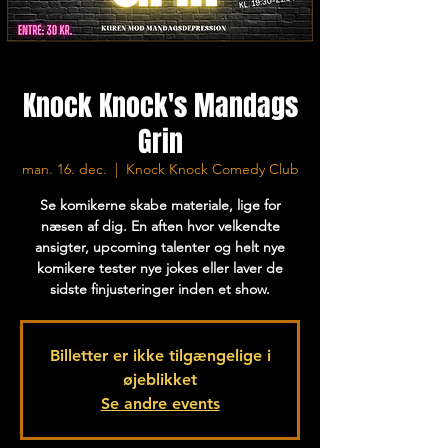
Knock Knock's Mandags
Grin
man. 16. dec.
  |  
Knock Knock Comedy Club
Se komikerne skabe materiale, lige for
næsen af dig. En aften hvor velkendte
ansigter, upcoming talenter og helt nye
komikere tester nye jokes eller laver de
sidste finjusteringer inden et show.
Billetter er ikke tilgængelige i
øjeblikket
Se andre events