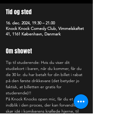
Tid og sted
16. dec. 2024, 19.30 – 21.00
Knock Knock Comedy Club, Vimmelskaftet
41, 1161 København, Danmark
Om showet
Tip til studerende: Hvis du viser dit 
studiekort i baren, når du kommer, får du 
de 30 kr. du har betalt for din billet i rabat 
på den første drikkevare (det betyder jo 
faktisk, at billetten er gratis for 
studerende)!!
På Knock Knocks open mic, får du et 
indblik i den proces, der kan forvandle en 
skør idé i komikerens krøllede hjerne, til 
det, der kan få dig til at få helt ondt i 
maven af grin (eller bare rigtig ondt i 
hovedet). Nogle af de optrædende har du 