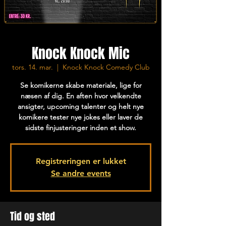
Knock Knock Mic
tors. 14. mar.
  |  
Knock Knock Comedy Club
Se komikerne skabe materiale, lige for
næsen af dig. En aften hvor velkendte
ansigter, upcoming talenter og helt nye
komikere tester nye jokes eller laver de
sidste finjusteringer inden et show.
Registreringen er lukket
Se andre events
Tid og sted