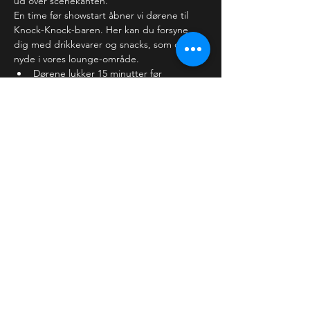
ud over scenekanten.
En time før showstart åbner vi dørene til 
Knock-Knock-baren. Her kan du forsyne 
dig med drikkevarer og snacks, som du kan 
nyde i vores lounge-område. 
Dørene lukker 15 minutter før 
showstart, hvor vi forventer,…
Læs mere >
Billetter
Salg slut
Billettype
Almindelig billet
Pris
30,00 kr.