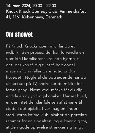
14. mar. 2024, 20.00 – 22.00
Knock Knock Comedy Club, Vimmelskaftet
41, 1161 København, Danmark
Om showet
På Knock Knocks open mic, får du et 
indblik i den proces, der kan forvandle en 
skør idé i komikerens krøllede hjerne, til 
det, der kan få dig til at få helt ondt i 
maven af grin (eller bare rigtig ondt i 
hovedet). Nogle af de optrædende har du 
sikkert set på TV, andre ser du måske for 
første gang. Hvem ved, måske får du dig 
endda en ny yndlingskomiker. Uanset hvad, 
er der intet der slår følelsen af at være til 
stede i det øjeblik, hvor magien finder 
sted. Vores intime klub, skaber de perfekte 
rammer for en sjov aften, og vi lover dig for, 
at den gode oplevelse strækker sig langt 