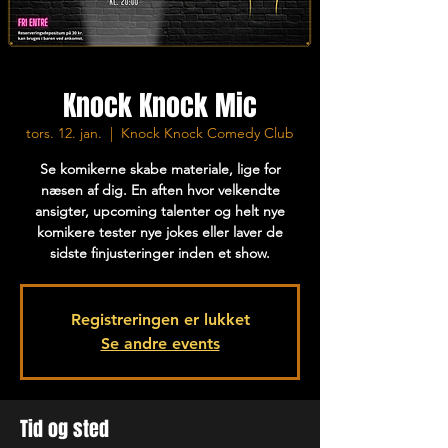
Knock Knock Mic
tors. 12. jan.
  |  
Knock Knock Comedy Club
Se komikerne skabe materiale, lige for
næsen af dig. En aften hvor velkendte
ansigter, upcoming talenter og helt nye
komikere tester nye jokes eller laver de
sidste finjusteringer inden et show.
Registreringen er lukket
Se andre events
Tid og sted