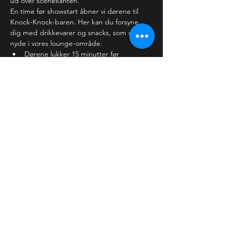
ud over scenekanten.
En time før showstart åbner vi dørene til 
Knock-Knock-baren. Her kan du forsyne 
dig med drikkevarer og snacks, som du kan 
nyde i vores lounge-område. 
Dørene lukker 15 minutter før 
showstart, hvor vi forventer,…
Læs mere >
Billetter
Salg slut
Billettype
Almindelig billet
Pris
30,00 kr.