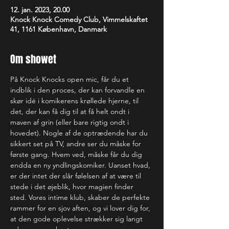
12. jan. 2023, 20.00
Knock Knock Comedy Club, Vimmelskaftet
41, 1161 København, Danmark
Om showet
På Knock Knocks open mic, får du et 
indblik i den proces, der kan forvandle en 
skør idé i komikerens krøllede hjerne, til 
det, der kan få dig til at få helt ondt i 
maven af grin (eller bare rigtig ondt i 
hovedet). Nogle af de optrædende har du 
sikkert set på TV, andre ser du måske for 
første gang. Hvem ved, måske får du dig 
endda en ny yndlingskomiker. Uanset hvad, 
er der intet der slår følelsen af at være til 
stede i det øjeblik, hvor magien finder 
sted. Vores intime klub, skaber de perfekte 
rammer for en sjov aften, og vi lover dig for, 
at den gode oplevelse strækker sig langt 