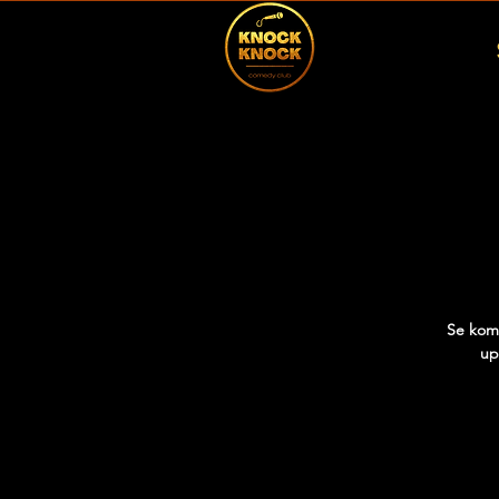
Se komi
up