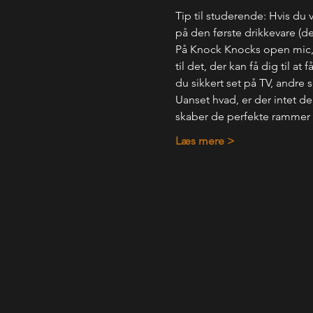
Tip til studerende: Hvis du v
på den første drikkevare (det
På Knock Knocks open mic, f
til det, der kan få dig til a
du sikkert set på TV, andre
Uanset hvad, er der intet der
skaber de perfekte rammer f
Læs mere >