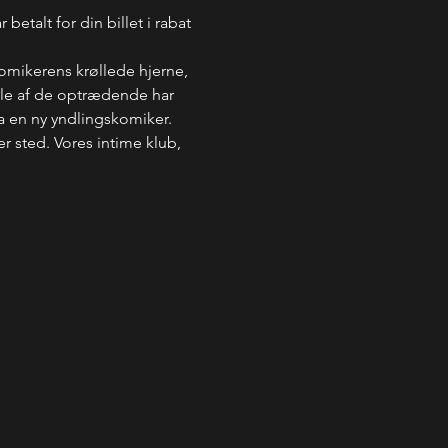
betalt for din billet i rabat 
komikerens krøllede hjerne, 
Nogle af de optrædende har 
a en ny yndlingskomiker. 
er sted. Vores intime klub, 