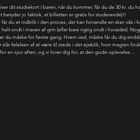
iser dit studiekort i baren, når du kommer, får du de 30 kr. du har 
 betyder jo faktisk, at billetten er gratis for studerende)!!
år du et indblik i den proces, der kan forvandle en skør idé i 
t få helt ondt i maven af grin (eller bare rigtig ondt i hovedet). 
 ser du måske for første gang. Hvem ved, måske får du dig endd
 slår følelsen af at være til stede i det øjeblik, hvor magien find
or en sjov aften, og vi lover dig for, at den gode oplevelse…