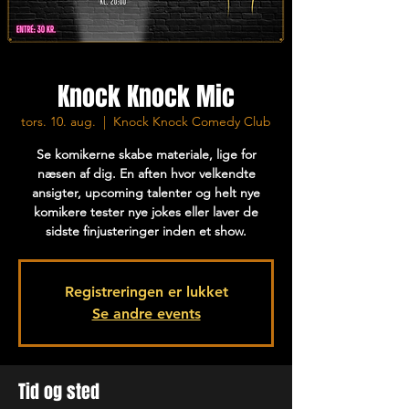
Knock Knock Mic
tors. 10. aug.
  |  
Knock Knock Comedy Club
Se komikerne skabe materiale, lige for
næsen af dig. En aften hvor velkendte
ansigter, upcoming talenter og helt nye
komikere tester nye jokes eller laver de
sidste finjusteringer inden et show.
Registreringen er lukket
Se andre events
Tid og sted