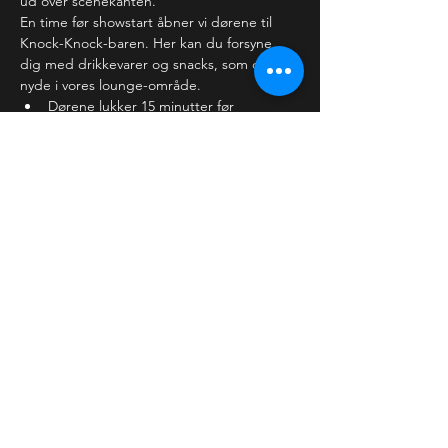
ud over scenekanten.
En time før showstart åbner vi dørene til 
Knock-Knock-baren. Her kan du forsyne 
dig med drikkevarer og snacks, som du kan 
nyde i vores lounge-område. 
Dørene lukker 15 minutter før 
showstart, hvor vi forventer,…
Læs mere >
Billetter
Salg slut
Billettype
Almindelig billet
Pris
30,00 kr.