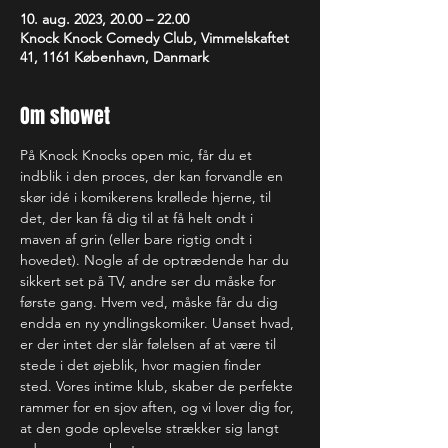
10. aug. 2023, 20.00 – 22.00
Knock Knock Comedy Club, Vimmelskaftet
41, 1161 København, Danmark
Om showet
På Knock Knocks open mic, får du et 
indblik i den proces, der kan forvandle en 
skør idé i komikerens krøllede hjerne, til 
det, der kan få dig til at få helt ondt i 
maven af grin (eller bare rigtig ondt i 
hovedet). Nogle af de optrædende har du 
sikkert set på TV, andre ser du måske for 
første gang. Hvem ved, måske får du dig 
endda en ny yndlingskomiker. Uanset hvad, 
er der intet der slår følelsen af at være til 
stede i det øjeblik, hvor magien finder 
sted. Vores intime klub, skaber de perfekte 
rammer for en sjov aften, og vi lover dig for, 
at den gode oplevelse strækker sig langt 