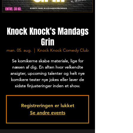
Knock Knock's Mandags
Grin
man. 05. aug.
  |  
Knock Knock Comedy Club
Se komikerne skabe materiale, lige for
næsen af dig. En aften hvor velkendte
ansigter, upcoming talenter og helt nye
komikere tester nye jokes eller laver de
sidste finjusteringer inden et show.
Registreringen er lukket
Se andre events