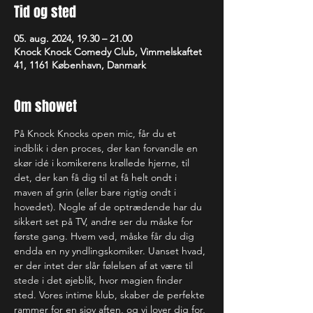
Tid og sted
05. aug. 2024, 19.30 – 21.00
Knock Knock Comedy Club, Vimmelskaftet
41, 1161 København, Danmark
Om showet
På Knock Knocks open mic, får du et 
indblik i den proces, der kan forvandle en 
skør idé i komikerens krøllede hjerne, til 
det, der kan få dig til at få helt ondt i 
maven af grin (eller bare rigtig ondt i 
hovedet). Nogle af de optrædende har du 
sikkert set på TV, andre ser du måske for 
første gang. Hvem ved, måske får du dig 
endda en ny yndlingskomiker. Uanset hvad, 
er der intet der slår følelsen af at være til 
stede i det øjeblik, hvor magien finder 
sted. Vores intime klub, skaber de perfekte 
rammer for en sjov aften, og vi lover dig for, 