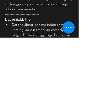
at den gode oplevelse strækker sig langt 
ud over scenekanten.
—-------------------------
Lidt praktisk info:
Dørene åbner én time inden showet - 
kom og lad din stand-up comedy aften 
begynde i vores hyggelige lounge bar 
- nyd stemningen og en af vores 
mange lækre cocktails,…
Læs mere >
Billetter
Salg slut
Billettype
Almindelig billet
Pris