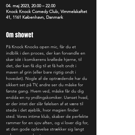
04. maj 2023, 20.00 – 22.00
Knock Knock Comedy Club, Vimmelskaftet
41, 1161 København, Danmark
Om showet
På Knock Knocks open mic, får du et 
indblik i den proces, der kan forvandle en 
skør idé i komikerens krøllede hjerne, til 
det, der kan få dig til at få helt ondt i 
maven af grin (eller bare rigtig ondt i 
hovedet). Nogle af de optrædende har du 
sikkert set på TV, andre ser du måske for 
første gang. Hvem ved, måske får du dig 
endda en ny yndlingskomiker. Uanset hvad, 
er der intet der slår følelsen af at være til 
stede i det øjeblik, hvor magien finder 
sted. Vores intime klub, skaber de perfekte 
rammer for en sjov aften, og vi lover dig for, 
at den gode oplevelse strækker sig langt 