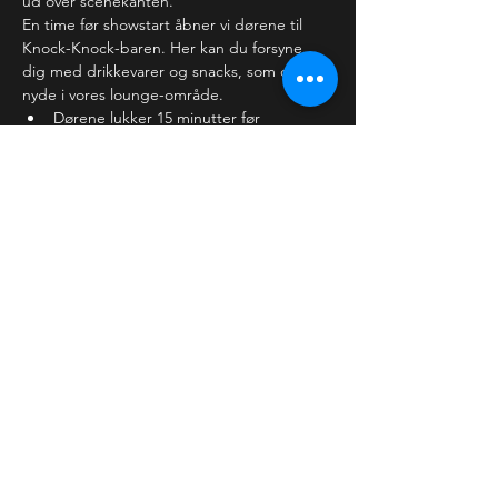
ud over scenekanten.
En time før showstart åbner vi dørene til 
Knock-Knock-baren. Her kan du forsyne 
dig med drikkevarer og snacks, som du kan 
nyde i vores lounge-område. 
Dørene lukker 15 minutter før 
showstart, hvor vi forventer,…
Læs mere >
Billetter
Salg slut
Billettype
Almindelig billet
Pris
30,00 kr.