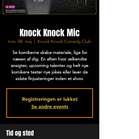
Knock Knock Mic
tors. 04. maj
  |  
Knock Knock Comedy Club
Se komikerne skabe materiale, lige for
næsen af dig. En aften hvor velkendte
ansigter, upcoming talenter og helt nye
komikere tester nye jokes eller laver de
sidste finjusteringer inden et show.
Registreringen er lukket
Se andre events
Tid og sted