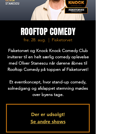
ROOFTOP COMEDY
fre. 28. aug.
  |  
Fisketorvet
Fisketorvet og Knock Knock Comedy Club
inviterer til en helt særlig comedy oplevelse
med Oliver Stanescu når dørene åbnes til
Rooftop Comedy på toppen af Fisketorvet!
Et eventkoncept, hvor stand-up comedy,
solnedgang og afslappet stemning mødes
over byens tage.
Der er udsolgt!
Se andre shows