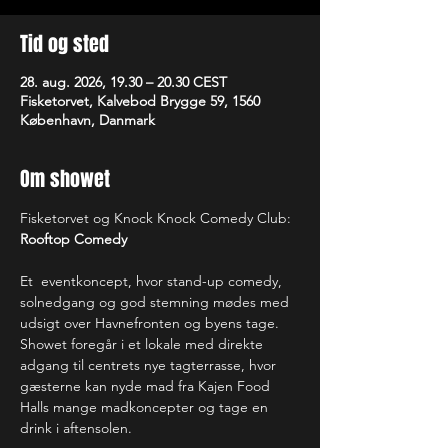
Tid og sted
28. aug. 2026, 19.30 – 20.30 CEST
Fisketorvet, Kalvebod Brygge 59, 1560
København, Danmark
Om showet
Fisketorvet og Knock Knock Comedy Club: 
Rooftop Comedy 
Et  eventkoncept, hvor stand-up comedy, 
solnedgang og god stemning mødes med 
udsigt over Havnefronten og byens tage. 
Showet foregår i et lokale med direkte 
adgang til centrets nye tagterrasse, hvor 
gæsterne kan nyde mad fra Kajen Food 
Halls mange madkoncepter og tage en 
drink i aftensolen.