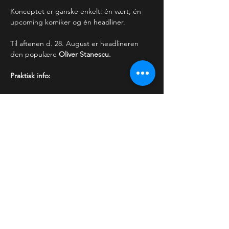
Konceptet er ganske enkelt: én vært, én 
upcoming komiker og én headliner.
Til aftenen d. 28. August er headlineren 
den populære 
Oliver Stanescu.
Praktisk info:
Læs mere >
Billetter
Udsolgt
Billettype
ROOFTOP COMEDY
Pris