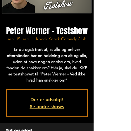
Peter Werner - Testshow
søn. 15. sep.
  |  
Knock Knock Comedy Club
Er du også træt af, at alle og enhver
efterhånden har en holdning om alt og alle,
uden at have nogen anelse om, hvad
fanden de snakker om? Hvis ja, skal du IKKE
se testshowet til “Peter Werner - Ved ikke
hvad han snakker om”
Der er udsolgt!
Se andre shows