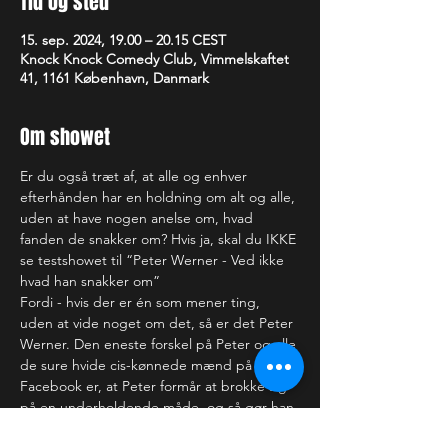
Tid og sted
15. sep. 2024, 19.00 – 20.15 CEST
Knock Knock Comedy Club, Vimmelskaftet
41, 1161 København, Danmark
Om showet
Er du også træt af, at alle og enhver 
efterhånden har en holdning om alt og alle, 
uden at have nogen anelse om, hvad 
fanden de snakker om? Hvis ja, skal du IKKE 
se testshowet til “Peter Werner - Ved ikke 
hvad han snakker om”
Fordi - hvis der er én som mener ting, 
uden at vide noget om det, så er det Peter 
Werner. Den eneste forskel på Peter og alle 
de sure hvide cis-kønnede mænd på 
Facebook er, at Peter formår at brokke sig 
på en underholdende måde, og så gør han 
det endda uden at gemme sig bag et 