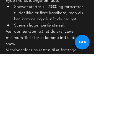
nyde i vores lounge-område. 
Showet starter kl. 20:00 og fortsætter 
til der ikke er flere komikere, men du 
kan komme og gå, når du har lyst
Scenen ligger på første sal.
Vær opmærksom på, at du skal være 
minimum 18 år for at komme ind til dette 
show.
Vi forbeholder os retten til at foretage 
ændringer…
Læs mere >
Billetter
Salg slut
Billettype
Almindelig billet
Flere oplysninger