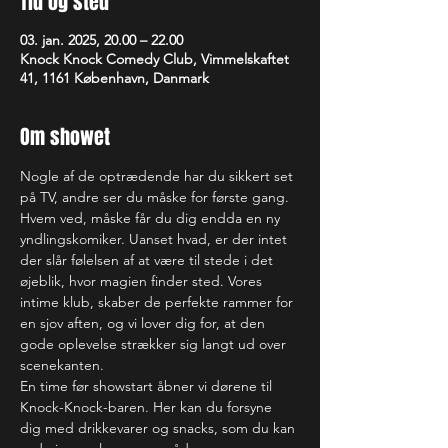
Tid og sted
03. jan. 2025, 20.00 – 22.00
Knock Knock Comedy Club, Vimmelskaftet
41, 1161 København, Danmark
Om showet
Nogle af de optrædende har du sikkert set 
på TV, andre ser du måske for første gang. 
Hvem ved, måske får du dig endda en ny 
yndlingskomiker. Uanset hvad, er der intet 
der slår følelsen af at være til stede i det 
øjeblik, hvor magien finder sted. Vores 
intime klub, skaber de perfekte rammer for 
en sjov aften, og vi lover dig for, at den 
gode oplevelse strækker sig langt ud over 
scenekanten.
En time før showstart åbner vi dørene til 
Knock-Knock-baren. Her kan du forsyne 
dig med drikkevarer og snacks, som du kan 