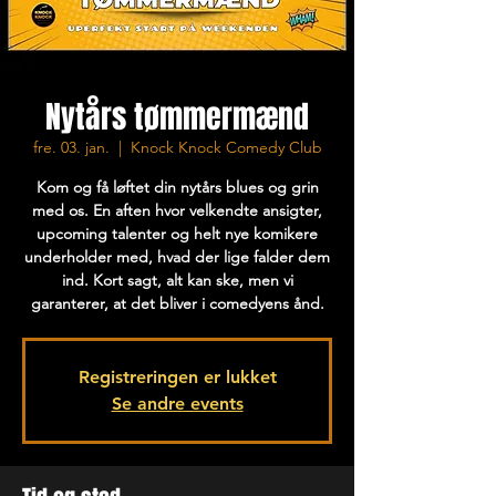
Nytårs tømmermænd
fre. 03. jan.
  |  
Knock Knock Comedy Club
Kom og få løftet din nytårs blues og grin
med os. En aften hvor velkendte ansigter,
upcoming talenter og helt nye komikere
underholder med, hvad der lige falder dem
ind. Kort sagt, alt kan ske, men vi
garanterer, at det bliver i comedyens ånd.
Registreringen er lukket
Se andre events