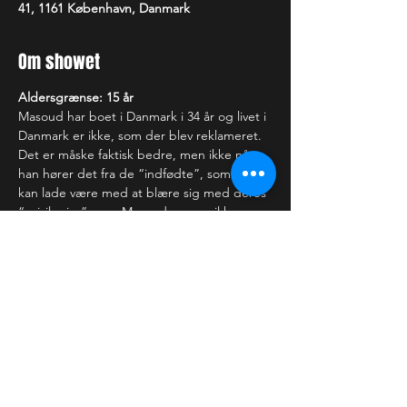
41, 1161 København, Danmark
Om showet
Aldersgrænse: 15 år
Masoud har boet i Danmark i 34 år og livet i 
Danmark er ikke, som der blev reklameret. 
Det er måske faktisk bedre, men ikke når 
han hører det fra de “indfødte”, som ikke 
kan lade være med at blære sig med deres 
“privilegier”, som Masoud gerne vil have.
—-------------------------
Showet varer i 1 time. 
Der tages forbehold for ændringer i 
programmet. Billetter refunderes 
udelukkende, hvis showet bliver aflyst.  Vi 
forbeholder os retten til at afvise dig/jer, 
hvis der forstyrres under showet eller at én 
eller flere i selskabet er berusede. I begge 
tilfælde refunderes billetten ikke.