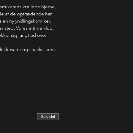
komikerens krøllede hjerne, 
Nogle af de optrædende har 
a en ny yndlingskomiker. 
er sted. Vores intime klub, 
kker sig langt ud over 
drikkevarer og snacks, som 
Salg slut