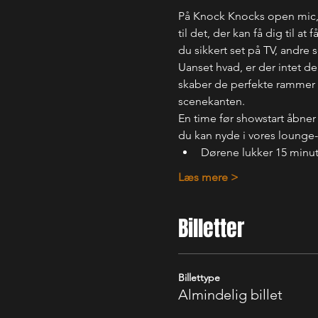
På Knock Knocks open mic, f
til det, der kan få dig til a
du sikkert set på TV, andre
Uanset hvad, er der intet der
skaber de perfekte rammer fo
scenekanten.
En time før showstart åbner
du kan nyde i vores lounge
Dørene lukker 15 minutt
Læs mere >
Billetter
Billettype
Almindelig billet