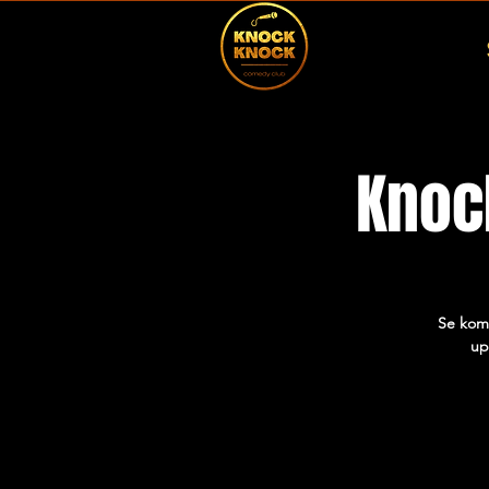
Knoc
Se komi
up