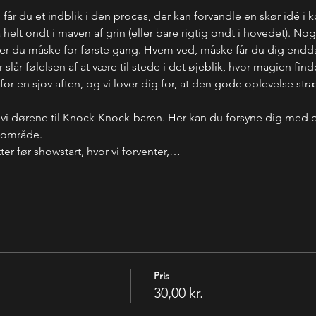
år du et indblik i den proces, der kan forvandle en skør idé i 
t få helt ondt i maven af grin (eller bare rigtig ondt i hovedet). 
 ser du måske for første gang. Hvem ved, måske får du dig endd
 slår følelsen af at være til stede i det øjeblik, hvor magien find
r en sjov aften, og vi lover dig for, at den gode oplevelse stræ
 vi dørene til Knock-Knock-baren. Her kan du forsyne dig med 
-område. 
er før showstart, hvor vi forventer,…
Pris
30,00 kr.