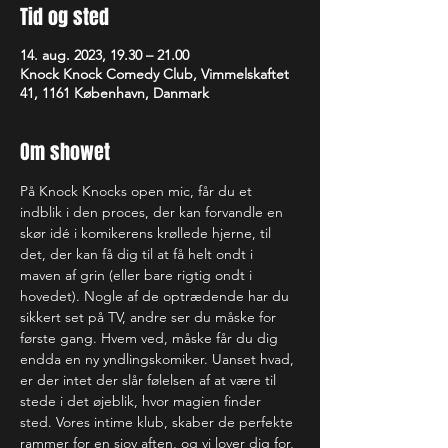
Tid og sted
14. aug. 2023, 19.30 – 21.00
Knock Knock Comedy Club, Vimmelskaftet
41, 1161 København, Danmark
Om showet
På Knock Knocks open mic, får du et 
indblik i den proces, der kan forvandle en 
skør idé i komikerens krøllede hjerne, til 
det, der kan få dig til at få helt ondt i 
maven af grin (eller bare rigtig ondt i 
hovedet). Nogle af de optrædende har du 
sikkert set på TV, andre ser du måske for 
første gang. Hvem ved, måske får du dig 
endda en ny yndlingskomiker. Uanset hvad, 
er der intet der slår følelsen af at være til 
stede i det øjeblik, hvor magien finder 
sted. Vores intime klub, skaber de perfekte 
rammer for en sjov aften, og vi lover dig for, 