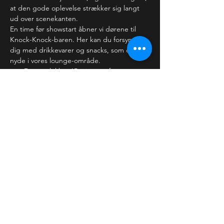
at den gode oplevelse strækker sig langt 
ud over scenekanten.
En time før showstart åbner vi dørene til 
Knock-Knock-baren. Her kan du forsyne 
dig med drikkevarer og snacks, som du kan 
nyde i vores lounge-område. 
Dørene lukker 15 minutter før 
showstart, hvor vi forventer,…
Læs mere >
Billetter
Salg slut
Billettype
Almindelig billet
Pris
30,00 kr.