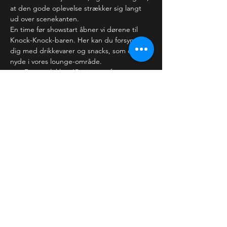
at den gode oplevelse strækker sig langt 
ud over scenekanten.
En time før showstart åbner vi dørene til 
Knock-Knock-baren. Her kan du forsyne 
dig med drikkevarer og snacks, som du kan 
nyde i vores lounge-område. 
Dørene lukker 15 minutter før 
showstart, hvor vi forventer,…
Læs mere >
Billetter
Salg slut
Billettype
Almindelig billet
Pris
30,00 kr.