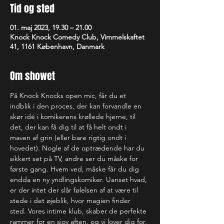
Tid og sted
01. maj 2023, 19.30 – 21.00
Knock Knock Comedy Club, Vimmelskaftet
41, 1161 København, Danmark
Om showet
På Knock Knocks open mic, får du et 
indblik i den proces, der kan forvandle en 
skør idé i komikerens krøllede hjerne, til 
det, der kan få dig til at få helt ondt i 
maven af grin (eller bare rigtig ondt i 
hovedet). Nogle af de optrædende har du 
sikkert set på TV, andre ser du måske for 
første gang. Hvem ved, måske får du dig 
endda en ny yndlingskomiker. Uanset hvad, 
er der intet der slår følelsen af at være til 
stede i det øjeblik, hvor magien finder 
sted. Vores intime klub, skaber de perfekte 
rammer for en sjov aften, og vi lover dig for, 