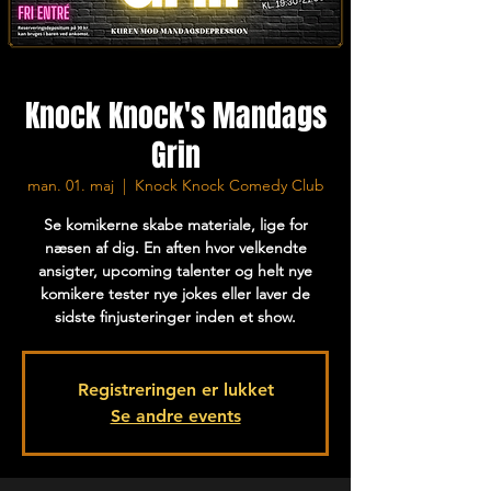
Knock Knock's Mandags
Grin
man. 01. maj
  |  
Knock Knock Comedy Club
Se komikerne skabe materiale, lige for
næsen af dig. En aften hvor velkendte
ansigter, upcoming talenter og helt nye
komikere tester nye jokes eller laver de
sidste finjusteringer inden et show.
Registreringen er lukket
Se andre events