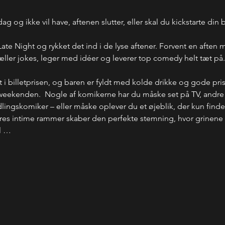
 og ikke vil have, aftenen slutter, eller skal du kickstarte din b
 Late Night og rykket det ind i de lyse aftener. Forvent en aften
æller jokes, leger med idéer og leverer top comedy helt tæt på.
t i billetprisen, og baren er fyldt med kolde drikke og gode pri
weekenden.  Nogle af komikerne har du måske set på TV, andre 
ingskomiker – eller måske oplever du et øjeblik, der kun findes
es intime rammer skaber den perfekte stemning, hvor grinene si
l …