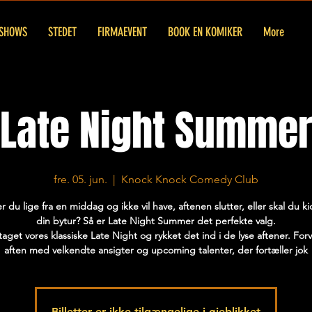
SHOWS
STEDET
FIRMAEVENT
BOOK EN KOMIKER
More
Late Night Summe
fre. 05. jun.
  |  
Knock Knock Comedy Club
du lige fra en middag og ikke vil have, aftenen slutter, eller skal du ki
din bytur? Så er Late Night Summer det perfekte valg.
 taget vores klassiske Late Night og rykket det ind i de lyse aftener. For
aften med velkendte ansigter og upcoming talenter, der fortæller jok
Billetter er ikke tilgængelige i øjeblikket