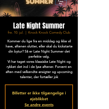
Late Night Summer
fre. 10. jul.
  |  
Knock Knock Comedy Club
Kommer du lige fra en middag og ikke vil
have, aftenen slutter, eller skal du kickstarte
din bytur? Så er Late Night Summer det
perfekte valg.
Vi har taget vores klassiske Late Night og
rykket det ind i de lyse aftener. Forvent en
aften med velkendte ansigter og upcoming
talenter, der fortæller jok
Billetter er ikke tilgængelige i
øjeblikket
Se andre events