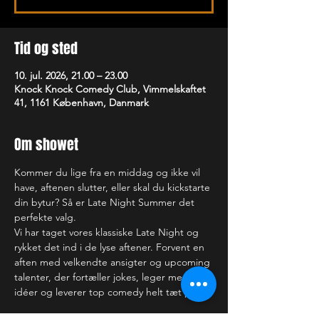
Tid og sted
10. jul. 2026, 21.00 – 23.00
Knock Knock Comedy Club, Vimmelskaftet
41, 1161 København, Danmark
Om showet
Kommer du lige fra en middag og ikke vil 
have, aftenen slutter, eller skal du kickstarte 
din bytur? Så er Late Night Summer det 
perfekte valg. 
Vi har taget vores klassiske Late Night og 
rykket det ind i de lyse aftener. Forvent en 
aften med velkendte ansigter og upcoming 
talenter, der fortæller jokes, leger med 
idéer og leverer top comedy helt tæt på. 