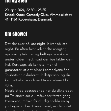
Tid og sted
20. apr. 2024, 22.30 – 23.55
Knock Knock Comedy Club, Vimmelskaftet
41, 1161 København, Danmark
Om showet
Det der sker på late night, bliver på late 
night. En aften hvor velkendte ansigter, 
upcoming talenter og helt nye komikere 
underholder med, hvad der lige falder dem 
ind. Kort sagt, alt kan ske, men vi 
garanterer, at det bliver i comedyens ånd.
To shots er inkluderet i billetprisen, og du 
kan helt ekstraoridinært få en pilsner til kun 
40 kr.
Nogle af de optrædende har du sikkert set 
på TV, andre ser du måske for første gang. 
Hvem ved, måske får du dig endda en ny 
yndlingskomiker. Uanset hvad, er der intet 