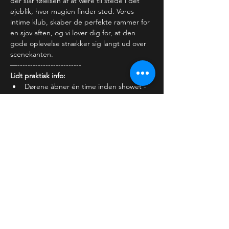
der slår følelsen af at være til stede i det 
øjeblik, hvor magien finder sted. Vores 
intime klub, skaber de perfekte rammer for 
en sjov aften, og vi lover dig for, at den 
gode oplevelse strækker sig langt ud over 
scenekanten.
—-------------------------
Lidt praktisk info:
Dørene åbner én time inden showet - 
kom og lad din stand-up…
Læs mere >
Billetter
Salg slut
Billettype
Almindelig billet
Flere oplysninger