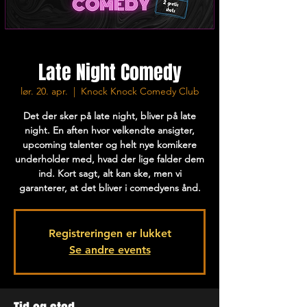
Late Night Comedy
lør. 20. apr.
  |  
Knock Knock Comedy Club
Det der sker på late night, bliver på late
night. En aften hvor velkendte ansigter,
upcoming talenter og helt nye komikere
underholder med, hvad der lige falder dem
ind. Kort sagt, alt kan ske, men vi
garanterer, at det bliver i comedyens ånd.
Registreringen er lukket
Se andre events