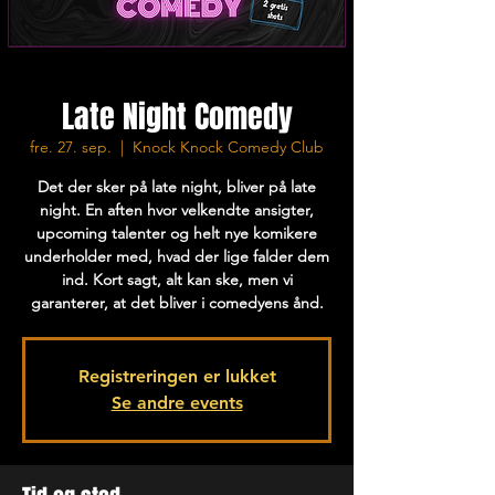
Late Night Comedy
fre. 27. sep.
  |  
Knock Knock Comedy Club
Det der sker på late night, bliver på late
night. En aften hvor velkendte ansigter,
upcoming talenter og helt nye komikere
underholder med, hvad der lige falder dem
ind. Kort sagt, alt kan ske, men vi
garanterer, at det bliver i comedyens ånd.
Registreringen er lukket
Se andre events