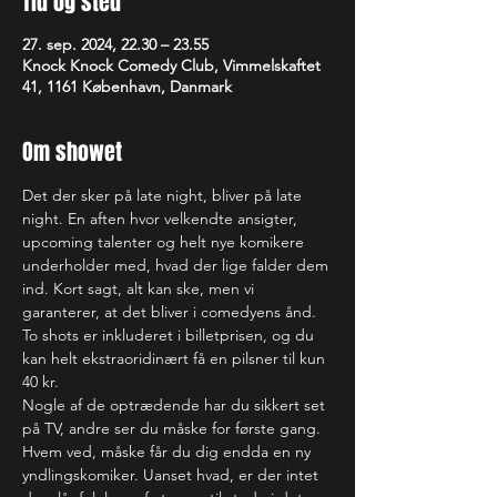
Tid og sted
27. sep. 2024, 22.30 – 23.55
Knock Knock Comedy Club, Vimmelskaftet
41, 1161 København, Danmark
Om showet
Det der sker på late night, bliver på late 
night. En aften hvor velkendte ansigter, 
upcoming talenter og helt nye komikere 
underholder med, hvad der lige falder dem 
ind. Kort sagt, alt kan ske, men vi 
garanterer, at det bliver i comedyens ånd.
To shots er inkluderet i billetprisen, og du 
kan helt ekstraoridinært få en pilsner til kun 
40 kr.
Nogle af de optrædende har du sikkert set 
på TV, andre ser du måske for første gang. 
Hvem ved, måske får du dig endda en ny 
yndlingskomiker. Uanset hvad, er der intet 