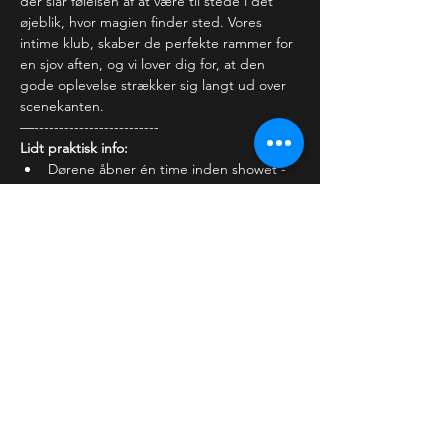
der slår følelsen af at være til stede i det 
øjeblik, hvor magien finder sted. Vores 
intime klub, skaber de perfekte rammer for 
en sjov aften, og vi lover dig for, at den 
gode oplevelse strækker sig langt ud over 
scenekanten.
—-------------------------
Lidt praktisk info:
Dørene åbner én time inden showet - 
kom og lad din stand-up…
Læs mere >
Billetter
Salg slut
Billettype
Almindelig billet
Flere oplysninger