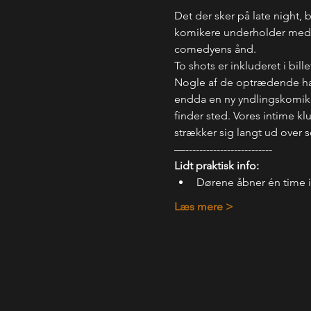
Det der sker på late night, 
komikere underholder med, hv
comedyens ånd.
To shots er inkluderet i bill
Nogle af de optrædende har 
endda en ny yndlingskomiker.
finder sted. Vores intime kl
strækker sig langt ud over 
—-------------------------
Lidt praktisk info:
Dørene åbner én time 
Læs mere >