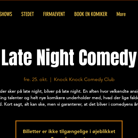
SHOWS
STEDET
FIRMAEVENT
BOOK EN KOMIKER
More
Late Night Comedy
fre. 25. okt.
  |  
Knock Knock Comedy Club
der sker på late night, bliver på late night. En aften hvor velkendte ansi
ng talenter og helt nye komikere underholder med, hvad der lige fal
d. Kort sagt, alt kan ske, men vi garanterer, at det bliver i comedyens å
Billetter er ikke tilgængelige i øjeblikket