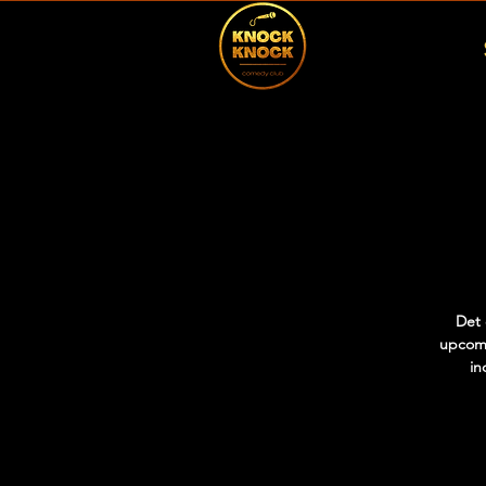
Det 
upcomi
in