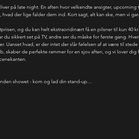
bliver på late night. En aften hvor velkendte ansigter, upcoming 
ad der lige falder dem ind. Kort sagt, alt kan ske, men vi garant
etprisen, og du kan helt ekstraoridinært få en pilsner til kun 40 kr
du sikkert set på TV, andre ser du måske for første gang. Hve
 Uanset hvad, er der intet der slår følelsen af at være til stede
ub, skaber de perfekte rammer for en sjov aften, og vi lover dig
scenekanten.
inden showet - kom og lad din stand-up…