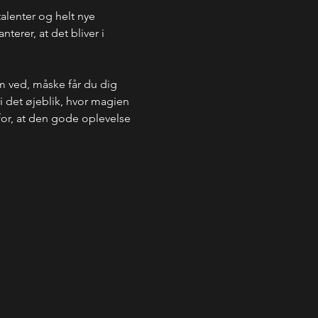
talenter og helt nye 
erer, at det bliver i 
.
m ved, måske får du dig 
 i det øjeblik, hvor magien 
 for, at den gode oplevelse 