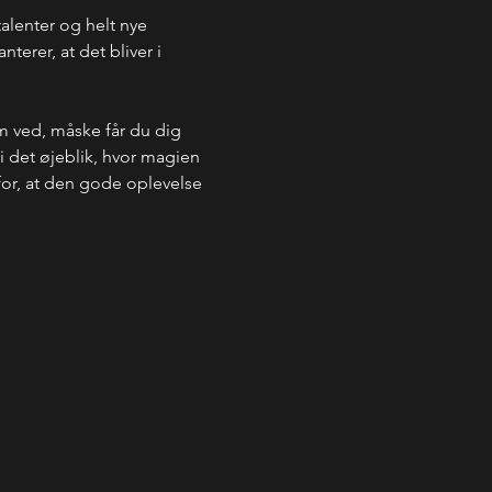
talenter og helt nye 
erer, at det bliver i 
.
m ved, måske får du dig 
 i det øjeblik, hvor magien 
 for, at den gode oplevelse 