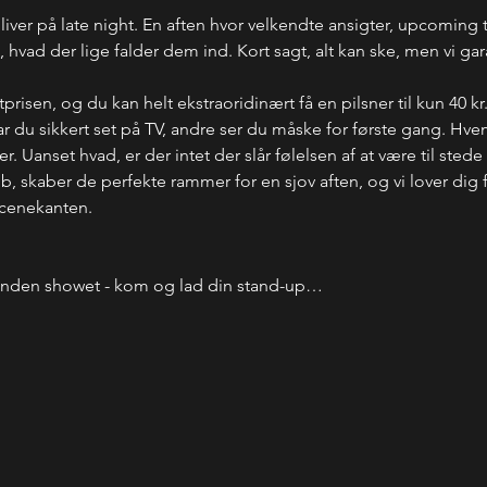
bliver på late night. En aften hvor velkendte ansigter, upcoming 
ad der lige falder dem ind. Kort sagt, alt kan ske, men vi garant
etprisen, og du kan helt ekstraoridinært få en pilsner til kun 40 kr
du sikkert set på TV, andre ser du måske for første gang. Hve
 Uanset hvad, er der intet der slår følelsen af at være til stede
ub, skaber de perfekte rammer for en sjov aften, og vi lover dig
scenekanten.
inden showet - kom og lad din stand-up…