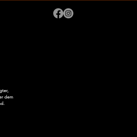
gter,
der dem
nd.