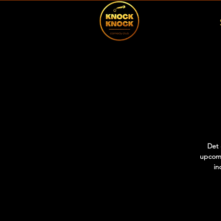
Det 
upcomi
in