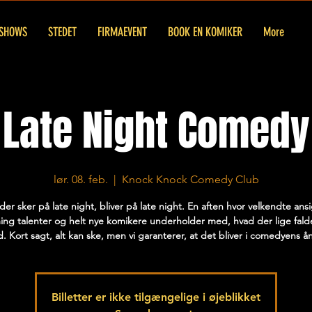
SHOWS
STEDET
FIRMAEVENT
BOOK EN KOMIKER
More
Late Night Comedy
lør. 08. feb.
  |  
Knock Knock Comedy Club
der sker på late night, bliver på late night. En aften hvor velkendte ansi
ng talenter og helt nye komikere underholder med, hvad der lige fal
d. Kort sagt, alt kan ske, men vi garanterer, at det bliver i comedyens å
Billetter er ikke tilgængelige i øjeblikket