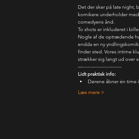
Det der sker på late night, 
komikere underholder med, hv
comedyens ånd.
To shots er inkluderet i bill
Nogle af de optrædende har 
endda en ny yndlingskomiker.
finder sted. Vores intime kl
strækker sig langt ud over 
—-------------------------
Lidt praktisk info:
Dørene åbner én time 
Læs mere >