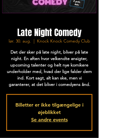
Late Night Comedy
lør. 30. aug.
  |  
Knock Knock Comedy Club
Det der sker på late night, bliver på late
night. En aften hvor velkendte ansigter,
upcoming talenter og helt nye komikere
underholder med, hvad der lige falder dem
ind. Kort sagt, alt kan ske, men vi
garanterer, at det bliver i comedyens ånd.
Billetter er ikke tilgængelige i
øjeblikket
Se andre events