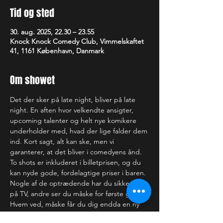
Tid og sted
30. aug. 2025, 22.30 – 23.55
Knock Knock Comedy Club, Vimmelskaftet
41, 1161 København, Danmark
Om showet
Det der sker på late night, bliver på late 
night. En aften hvor velkendte ansigter, 
upcoming talenter og helt nye komikere 
underholder med, hvad der lige falder dem 
ind. Kort sagt, alt kan ske, men vi 
garanterer, at det bliver i comedyens ånd.
To shots er inkluderet i billetprisen, og du 
kan nyde gode, fordelagtige priser i baren.
Nogle af de optrædende har du sikkert set 
på TV, andre ser du måske for første gang. 
Hvem ved, måske får du dig endda en ny 
yndlingskomiker. Uanset hvad, er der intet 