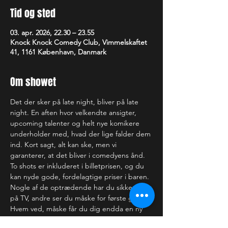
Tid og sted
03. apr. 2026, 22.30 – 23.55
Knock Knock Comedy Club, Vimmelskaftet
41, 1161 København, Danmark
Om showet
Det der sker på late night, bliver på late 
night. En aften hvor velkendte ansigter, 
upcoming talenter og helt nye komikere 
underholder med, hvad der lige falder dem 
ind. Kort sagt, alt kan ske, men vi 
garanterer, at det bliver i comedyens ånd.
To shots er inkluderet i billetprisen, og du 
kan nyde gode, fordelagtige priser i baren.
Nogle af de optrædende har du sikkert set 
på TV, andre ser du måske for første gang. 
Hvem ved, måske får du dig endda en ny 
yndlingskomiker. Uanset hvad, er der intet 