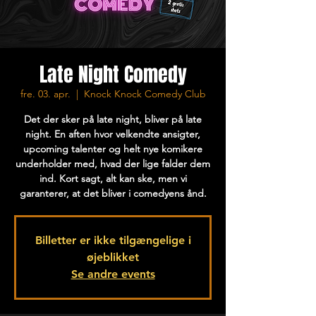
Late Night Comedy
fre. 03. apr.
  |  
Knock Knock Comedy Club
Det der sker på late night, bliver på late
night. En aften hvor velkendte ansigter,
upcoming talenter og helt nye komikere
underholder med, hvad der lige falder dem
ind. Kort sagt, alt kan ske, men vi
garanterer, at det bliver i comedyens ånd.
Billetter er ikke tilgængelige i
øjeblikket
Se andre events