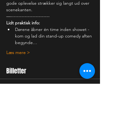
gode oplevelse strækker sig langt ud over 
scenekanten.
—-------------------------
Lidt praktisk info:
Dørene åbner én time inden showet - 
kom og lad din stand-up comedy aften 
begynde…
Læs mere >
Billetter
Billettype
Almindelig billet
Flere oplysninger
Pris
75,00 kr.
+1,88 kr. billetgebyr