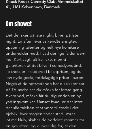
Knock Knock Comedy Club, Vimmelskaftet
41, 1161 København, Danmark
Om showet
Det der sker på late night, bliver på late 
night. En aften hvor velkendte ansigter, 
upcoming talenter og helt nye komikere 
underholder med, hvad der lige falder dem 
ind. Kort sagt, alt kan ske, men vi 
garanterer, at det bliver i comedyens ånd.
To shots er inkluderet i billetprisen, og du 
kan nyde gode, fordelagtige priser i baren.
Nogle af de optrædende har du sikkert set 
på TV, andre ser du måske for første gang. 
Hvem ved, måske får du dig endda en ny 
yndlingskomiker. Uanset hvad, er der intet 
der slår følelsen af at være til stede i det 
øjeblik, hvor magien finder sted. Vores 
intime klub, skaber de perfekte rammer for 
en sjov aften, og vi lover dig for, at den 