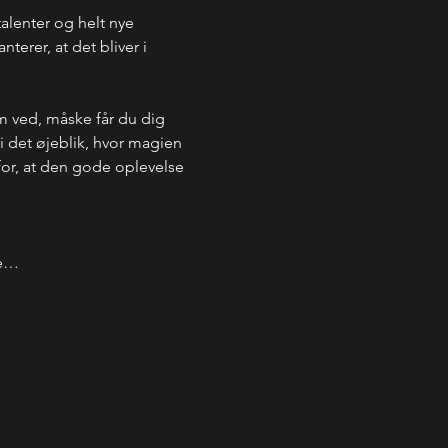
talenter og helt nye 
erer, at det bliver i 
m ved, måske får du dig 
 i det øjeblik, hvor magien 
 for, at den gode oplevelse 
de…