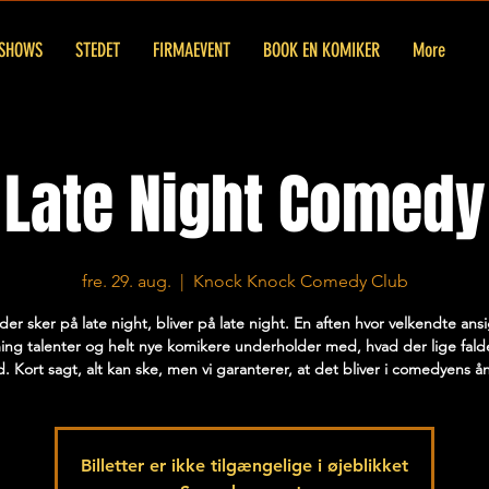
SHOWS
STEDET
FIRMAEVENT
BOOK EN KOMIKER
More
Late Night Comedy
fre. 29. aug.
  |  
Knock Knock Comedy Club
der sker på late night, bliver på late night. En aften hvor velkendte ansi
ng talenter og helt nye komikere underholder med, hvad der lige fal
d. Kort sagt, alt kan ske, men vi garanterer, at det bliver i comedyens å
Billetter er ikke tilgængelige i øjeblikket