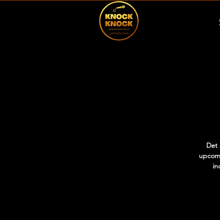
Det 
upcomi
in