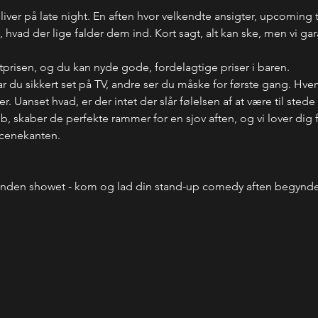
bliver på late night. En aften hvor velkendte ansigter, upcoming 
ad der lige falder dem ind. Kort sagt, alt kan ske, men vi garant
letprisen, og du kan nyde gode, fordelagtige priser i baren.
du sikkert set på TV, andre ser du måske for første gang. Hve
 Uanset hvad, er der intet der slår følelsen af at være til stede
ub, skaber de perfekte rammer for en sjov aften, og vi lover dig
scenekanten.
inden showet - kom og lad din stand-up comedy aften begyn