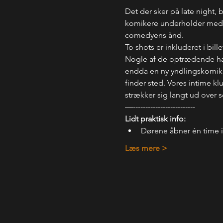
Det der sker på late night, 
komikere underholder med, hv
comedyens ånd.
To shots er inkluderet i bil
Nogle af de optrædende har 
endda en ny yndlingskomiker.
finder sted. Vores intime kl
strækker sig langt ud over 
—-------------------------
Lidt praktisk info:
Dørene åbner én time 
Læs mere >