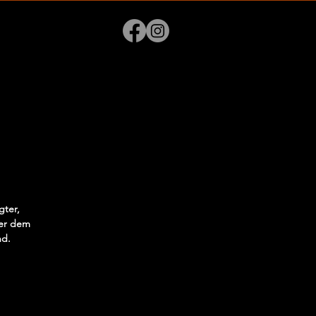
gter,
der dem
nd.