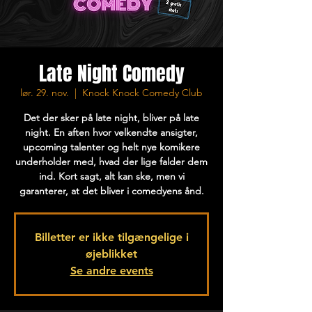
Late Night Comedy
lør. 29. nov.
  |  
Knock Knock Comedy Club
Det der sker på late night, bliver på late
night. En aften hvor velkendte ansigter,
upcoming talenter og helt nye komikere
underholder med, hvad der lige falder dem
ind. Kort sagt, alt kan ske, men vi
garanterer, at det bliver i comedyens ånd.
Billetter er ikke tilgængelige i
øjeblikket
Se andre events