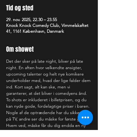
Tid og sted
29. nov. 2025, 22.30 – 23.55
Knock Knock Comedy Club, Vimmelskaftet
41, 1161 København, Danmark
Om showet
Det der sker på late night, bliver på late 
night. En aften hvor velkendte ansigter, 
upcoming talenter og helt nye komikere 
underholder med, hvad der lige falder dem 
ind. Kort sagt, alt kan ske, men vi 
garanterer, at det bliver i comedyens ånd.
To shots er inkluderet i billetprisen, og du 
kan nyde gode, fordelagtige priser i baren.
Nogle af de optrædende har du sikkert set 
på TV, andre ser du måske for første gang. 
Hvem ved, måske får du dig endda en ny 
yndlingskomiker. Uanset hvad, er der intet 