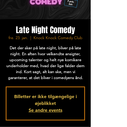
Late Night Comedy
fre. 23. jan.
  |  
Knock Knock Comedy Club
Det der sker på late night, bliver på late
night. En aften hvor velkendte ansigter,
upcoming talenter og helt nye komikere
underholder med, hvad der lige falder dem
ind. Kort sagt, alt kan ske, men vi
garanterer, at det bliver i comedyens ånd.
Billetter er ikke tilgængelige i
øjeblikket
Se andre events