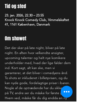
Tid og sted
23. jan. 2026, 22.30 – 23.55
Knock Knock Comedy Club, Vimmelskaftet
41, 1161 København, Danmark
Om showet
Det der sker på late night, bliver på late 
night. En aften hvor velkendte ansigter, 
upcoming talenter og helt nye komikere 
underholder med, hvad der lige falder dem 
ind. Kort sagt, alt kan ske, men vi 
garanterer, at det bliver i comedyens ånd.
To shots er inkluderet i billetprisen, og du 
kan nyde gode, fordelagtige priser i baren.
Nogle af de optrædende har du sikkert set 
på TV, andre ser du måske for første gang. 
Hvem ved, måske får du dig endda en ny 
yndlingskomiker. Uanset hvad, er der intet 