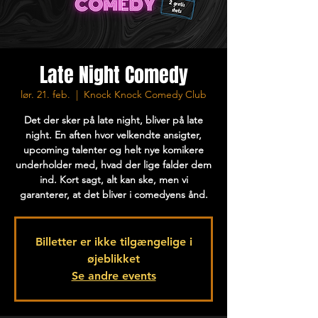
Late Night Comedy
lør. 21. feb.
  |  
Knock Knock Comedy Club
Det der sker på late night, bliver på late
night. En aften hvor velkendte ansigter,
upcoming talenter og helt nye komikere
underholder med, hvad der lige falder dem
ind. Kort sagt, alt kan ske, men vi
garanterer, at det bliver i comedyens ånd.
Billetter er ikke tilgængelige i
øjeblikket
Se andre events