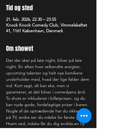
Tid og sted
21. feb. 2026, 22.30 – 23.55
Knock Knock Comedy Club, Vimmelskaftet
41, 1161 København, Danmark
Om showet
Det der sker på late night, bliver på late 
night. En aften hvor velkendte ansigter, 
upcoming talenter og helt nye komikere 
underholder med, hvad der lige falder dem 
ind. Kort sagt, alt kan ske, men vi 
garanterer, at det bliver i comedyens ånd.
To shots er inkluderet i billetprisen, og du 
kan nyde gode, fordelagtige priser i baren.
Nogle af de optrædende har du sikkert set 
på TV, andre ser du måske for første gang. 
Hvem ved, måske får du dig endda en ny 
yndlingskomiker. Uanset hvad, er der intet 