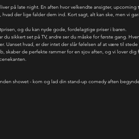
bliver på late night. En aften hvor velkendte ansigter, upcoming 
ad der lige falder dem ind. Kort sagt, alt kan ske, men vi garant
letprisen, og du kan nyde gode, fordelagtige priser i baren.
du sikkert set på TV, andre ser du måske for første gang. Hve
 Uanset hvad, er der intet der slår følelsen af at være til stede
ub, skaber de perfekte rammer for en sjov aften, og vi lover dig
scenekanten.
inden showet - kom og lad din stand-up comedy aften begyn