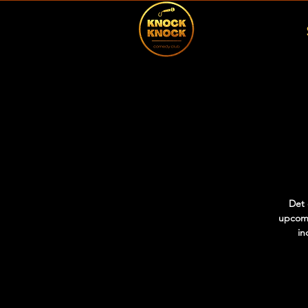
Det 
upcomi
in