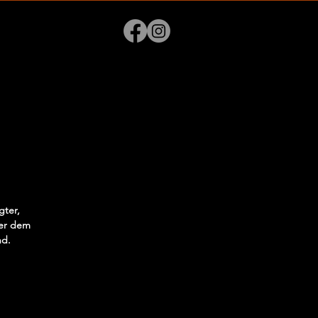
gter,
der dem
nd.