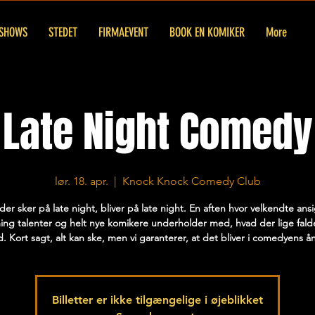
SHOWS
STEDET
FIRMAEVENT
BOOK EN KOMIKER
More
Late Night Comedy
lør. 18. apr.
  |  
Knock Knock Comedy Club
der sker på late night, bliver på late night. En aften hvor velkendte ansi
ng talenter og helt nye komikere underholder med, hvad der lige fal
d. Kort sagt, alt kan ske, men vi garanterer, at det bliver i comedyens å
Billetter er ikke tilgængelige i øjeblikket