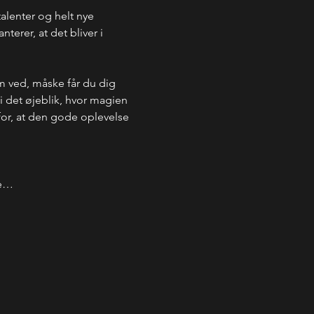
talenter og helt nye 
erer, at det bliver i 
m ved, måske får du dig 
 i det øjeblik, hvor magien 
 for, at den gode oplevelse 
de…