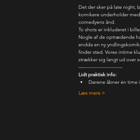
Det der sker på late night, 
komikere underholder med, hv
comedyens ånd.
To shots er inkluderet i bil
Nogle af de optrædende har 
endda en ny yndlingskomiker.
finder sted. Vores intime kl
strækker sig langt ud over 
—-------------------------
Lidt praktisk info:
Dørene åbner én time 
Læs mere >