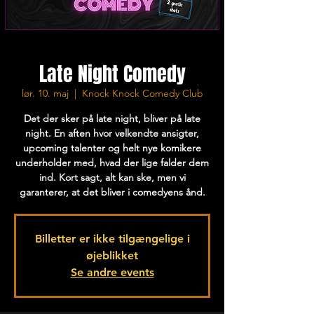
Late Night Comedy
lør. 10. maj
  |  
Knock Knock Comedy Club
Det der sker på late night, bliver på late
night. En aften hvor velkendte ansigter,
upcoming talenter og helt nye komikere
underholder med, hvad der lige falder dem
ind. Kort sagt, alt kan ske, men vi
garanterer, at det bliver i comedyens ånd.
Billetter er ikke tilgængelige i
øjeblikket
Se andre events