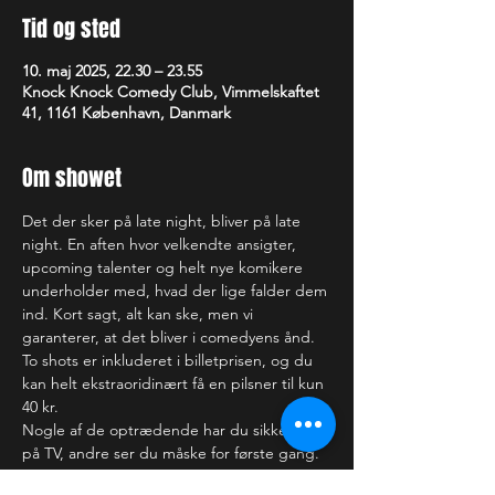
Tid og sted
10. maj 2025, 22.30 – 23.55
Knock Knock Comedy Club, Vimmelskaftet
41, 1161 København, Danmark
Om showet
Det der sker på late night, bliver på late 
night. En aften hvor velkendte ansigter, 
upcoming talenter og helt nye komikere 
underholder med, hvad der lige falder dem 
ind. Kort sagt, alt kan ske, men vi 
garanterer, at det bliver i comedyens ånd.
To shots er inkluderet i billetprisen, og du 
kan helt ekstraoridinært få en pilsner til kun 
40 kr.
Nogle af de optrædende har du sikkert set 
på TV, andre ser du måske for første gang. 
Hvem ved, måske får du dig endda en ny 