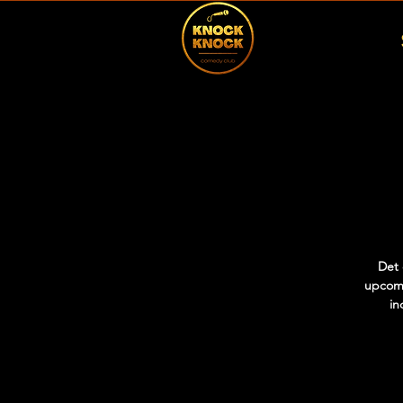
Det 
upcomi
in