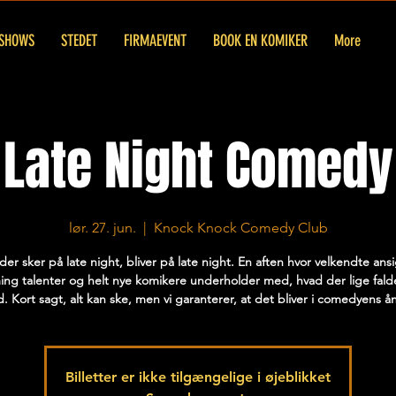
SHOWS
STEDET
FIRMAEVENT
BOOK EN KOMIKER
More
Late Night Comedy
lør. 27. jun.
  |  
Knock Knock Comedy Club
der sker på late night, bliver på late night. En aften hvor velkendte ansi
ng talenter og helt nye komikere underholder med, hvad der lige fal
d. Kort sagt, alt kan ske, men vi garanterer, at det bliver i comedyens å
Billetter er ikke tilgængelige i øjeblikket