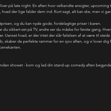
bliver på late night. En aften hvor velkendte ansigter, upcoming 
ad der lige falder dem ind. Kort sagt, alt kan ske, men vi garant
letprisen, og du kan nyde gode, fordelagtige priser i baren.
du sikkert set på TV, andre ser du måske for første gang. Hve
 Uanset hvad, er der intet der slår følelsen af at være til stede
ub, skaber de perfekte rammer for en sjov aften, og vi lover dig
scenekanten.
inden showet - kom og lad din stand-up comedy aften begyn