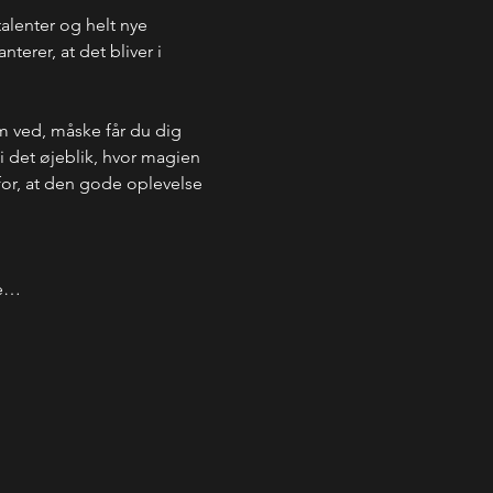
talenter og helt nye 
erer, at det bliver i 
m ved, måske får du dig 
 i det øjeblik, hvor magien 
 for, at den gode oplevelse 
de…