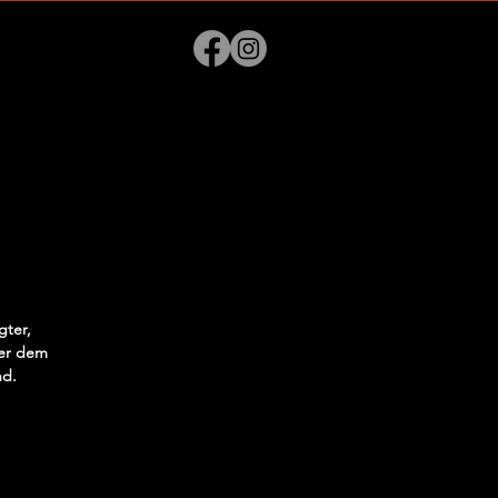
gter,
der dem
nd.