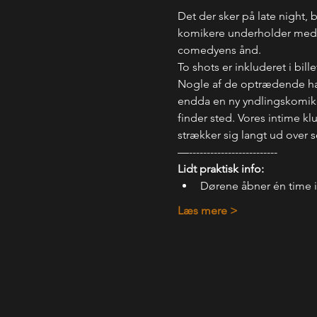
Det der sker på late night, 
komikere underholder med, hv
comedyens ånd.
To shots er inkluderet i bil
Nogle af de optrædende har 
endda en ny yndlingskomiker.
finder sted. Vores intime kl
strækker sig langt ud over 
—-------------------------
Lidt praktisk info:
Dørene åbner én time 
Læs mere >