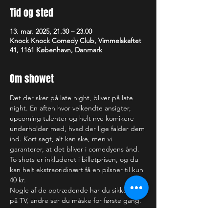
Tid og sted
13. mar. 2025, 21.30 – 23.00
Knock Knock Comedy Club, Vimmelskaftet
41, 1161 København, Danmark
Om showet
Det der sker på late night, bliver på late 
night. En aften hvor velkendte ansigter, 
upcoming talenter og helt nye komikere 
underholder med, hvad der lige falder dem 
ind. Kort sagt, alt kan ske, men vi 
garanterer, at det bliver i comedyens ånd.
To shots er inkluderet i billetprisen, og du 
kan helt ekstraoridinært få en pilsner til kun 
40 kr.
Nogle af de optrædende har du sikkert set 
på TV, andre ser du måske for første gang. 
Hvem ved, måske får du dig endda en ny 