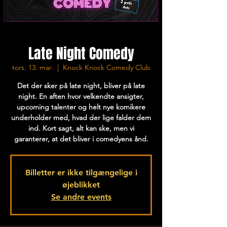
Late Night Comedy
tors. 13. mar.
  |  
Knock Knock Comedy Club
Det der sker på late night, bliver på late
night. En aften hvor velkendte ansigter,
upcoming talenter og helt nye komikere
underholder med, hvad der lige falder dem
ind. Kort sagt, alt kan ske, men vi
garanterer, at det bliver i comedyens ånd.
Billetter er ikke tilgængelige i
øjeblikket
Se andre events