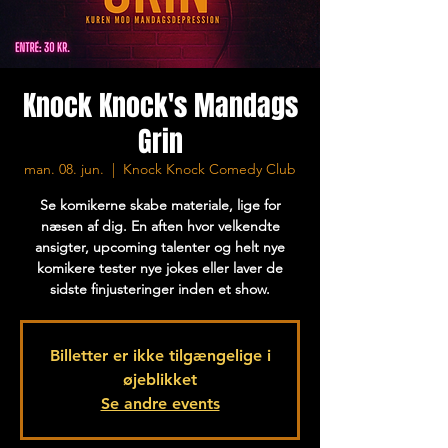
Knock Knock's Mandags
Grin
man. 08. jun.
  |  
Knock Knock Comedy Club
Se komikerne skabe materiale, lige for
næsen af dig. En aften hvor velkendte
ansigter, upcoming talenter og helt nye
komikere tester nye jokes eller laver de
sidste finjusteringer inden et show.
Billetter er ikke tilgængelige i
øjeblikket
Se andre events