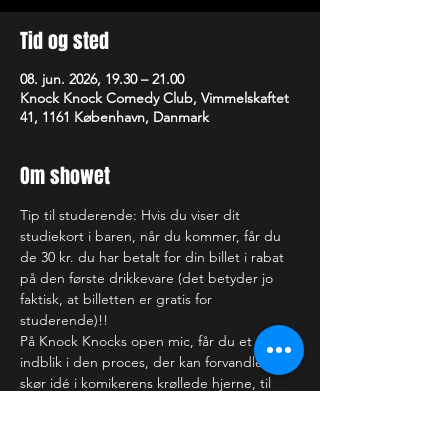
Tid og sted
08. jun. 2026, 19.30 – 21.00
Knock Knock Comedy Club, Vimmelskaftet
41, 1161 København, Danmark
Om showet
Tip til studerende: Hvis du viser dit 
studiekort i baren, når du kommer, får du 
de 30 kr. du har betalt for din billet i rabat 
på den første drikkevare (det betyder jo 
faktisk, at billetten er gratis for 
studerende)!!
På Knock Knocks open mic, får du et 
indblik i den proces, der kan forvandle en 
skør idé i komikerens krøllede hjerne, til 
det, der kan få dig til at få helt ondt i 
maven af grin (eller bare rigtig ondt i 
hovedet). Nogle af de optrædende har du 