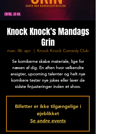
Knock Knock's Mandags
Grin
man. 06. apr.
  |  
Knock Knock Comedy Club
Se komikerne skabe materiale, lige for
næsen af dig. En aften hvor velkendte
ansigter, upcoming talenter og helt nye
komikere tester nye jokes eller laver de
sidste finjusteringer inden et show.
Billetter er ikke tilgængelige i
øjeblikket
Se andre events