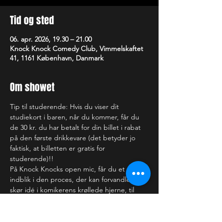
Tid og sted
06. apr. 2026, 19.30 – 21.00
Knock Knock Comedy Club, Vimmelskaftet
41, 1161 København, Danmark
Om showet
Tip til studerende: Hvis du viser dit 
studiekort i baren, når du kommer, får du 
de 30 kr. du har betalt for din billet i rabat 
på den første drikkevare (det betyder jo 
faktisk, at billetten er gratis for 
studerende)!!
På Knock Knocks open mic, får du et 
indblik i den proces, der kan forvandle en 
skør idé i komikerens krøllede hjerne, til 
det, der kan få dig til at få helt ondt i 
maven af grin (eller bare rigtig ondt i 
hovedet). Nogle af de optrædende har du 