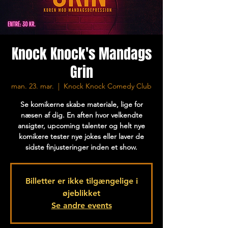
Knock Knock's Mandags
Grin
man. 23. mar.
  |  
Knock Knock Comedy Club
Se komikerne skabe materiale, lige for
næsen af dig. En aften hvor velkendte
ansigter, upcoming talenter og helt nye
komikere tester nye jokes eller laver de
sidste finjusteringer inden et show.
Billetter er ikke tilgængelige i
øjeblikket
Se andre events