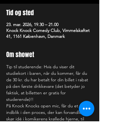
Tid og sted
23. mar. 2026, 19.30 – 21.00
Knock Knock Comedy Club, Vimmelskaftet
41, 1161 København, Danmark
Om showet
Tip til studerende: Hvis du viser dit 
studiekort i baren, når du kommer, får du 
de 30 kr. du har betalt for din billet i rabat 
på den første drikkevare (det betyder jo 
faktisk, at billetten er gratis for 
studerende)!!
På Knock Knocks open mic, får du et 
indblik i den proces, der kan forvandle en 
skør idé i komikerens krøllede hjerne, til 
det, der kan få dig til at få helt ondt i 
maven af grin (eller bare rigtig ondt i 
hovedet). Nogle af de optrædende har du 