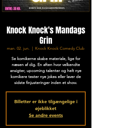
Knock Knock's Mandags
Grin
man. 02. jun.
  |  
Knock Knock Comedy Club
Se komikerne skabe materiale, lige for
næsen af dig. En aften hvor velkendte
ansigter, upcoming talenter og helt nye
komikere tester nye jokes eller laver de
sidste finjusteringer inden et show.
Billetter er ikke tilgængelige i
øjeblikket
Se andre events