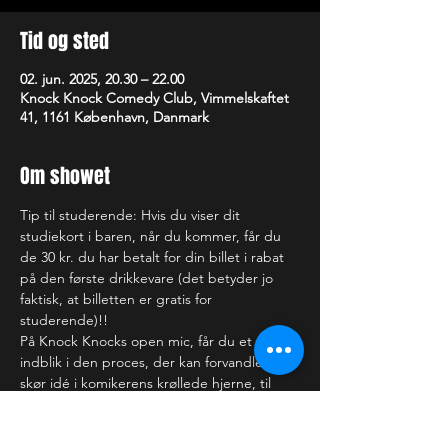
Tid og sted
02. jun. 2025, 20.30 – 22.00
Knock Knock Comedy Club, Vimmelskaftet
41, 1161 København, Danmark
Om showet
Tip til studerende: Hvis du viser dit 
studiekort i baren, når du kommer, får du 
de 30 kr. du har betalt for din billet i rabat 
på den første drikkevare (det betyder jo 
faktisk, at billetten er gratis for 
studerende)!!
På Knock Knocks open mic, får du et 
indblik i den proces, der kan forvandle en 
skør idé i komikerens krøllede hjerne, til 
det, der kan få dig til at få helt ondt i 
maven af grin (eller bare rigtig ondt i 
hovedet). Nogle af de optrædende har du 