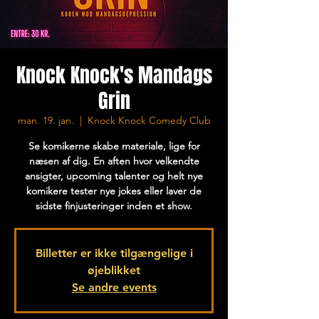
Knock Knock's Mandags
Grin
man. 19. jan.
  |  
Knock Knock Comedy Club
Se komikerne skabe materiale, lige for
næsen af dig. En aften hvor velkendte
ansigter, upcoming talenter og helt nye
komikere tester nye jokes eller laver de
sidste finjusteringer inden et show.
Billetter er ikke tilgængelige i
øjeblikket
Se andre events