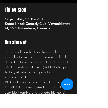
Tid og sted
19. jan. 2026, 19.30 – 21.00
Knock Knock Comedy Club, Vimmelskaftet
41, 1161 København, Danmark
Om showet
Tip til studerende: Hvis du viser dit 
studiekort i baren, når du kommer, får du 
de 30 kr. du har betalt for din billet i rabat 
på den første drikkevare (det betyder jo 
faktisk, at billetten er gratis for 
studerende)!!
På Knock Knocks open mic, får du et 
indblik i den proces, der kan forvandle en 
skør idé i komikerens krøllede hjerne, til 
det, der kan få dig til at få helt ondt i 
maven af grin (eller bare rigtig ondt i 
hovedet). Nogle af de optrædende har du 