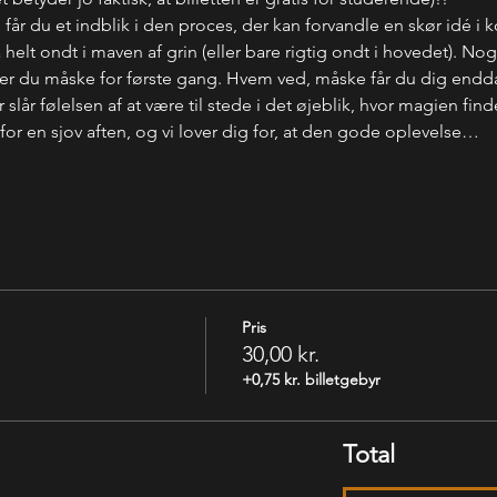
år du et indblik i den proces, der kan forvandle en skør idé i 
t få helt ondt i maven af grin (eller bare rigtig ondt i hovedet). 
 ser du måske for første gang. Hvem ved, måske får du dig endd
 slår følelsen af at være til stede i det øjeblik, hvor magien find
or en sjov aften, og vi lover dig for, at den gode oplevelse…
Pris
30,00 kr.
+0,75 kr. billetgebyr
Total