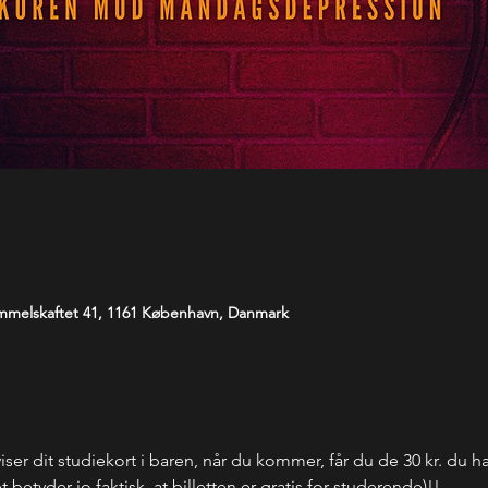
melskaftet 41, 1161 København, Danmark
iser dit studiekort i baren, når du kommer, får du de 30 kr. du har 
 betyder jo faktisk, at billetten er gratis for studerende)!!