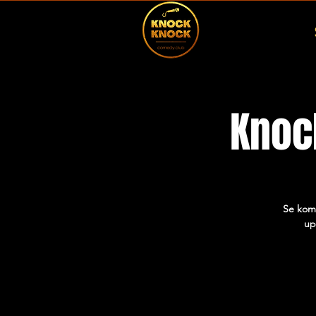
Knoc
Se komi
up