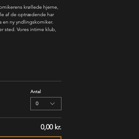
komikerens krøllede hjerne, 
Nogle af de optrædende har 
a en ny yndlingskomiker. 
er sted. Vores intime klub, 
Antal
0
0,00 kr.