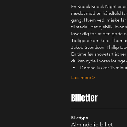
En Knock Knock Night er en
mødet med en håndfuld fanta
gang. Hvem ved, måske får d
til stede i det øjeblik, hvo
lover dig for, at den gode 
Tidligere komikere: Thomas 
Jakob Svendsen, Phillip Dev
En time før showstart åbner
du kan nyde i vores lounge
Dørene lukker 15 minut
Læs mere >
Billetter
Billettype
Almindelig billet