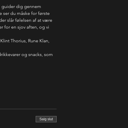
g guider dig gennem 
 ser du måske for første 
r slår følelsen af at være 
 for en sjov aften, og vi 
lint Thorius, Rune Klan, 
drikkevarer og snacks, som 
Salg slut