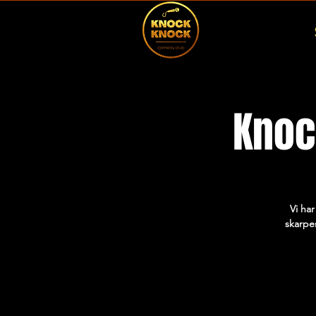
Knoc
Vi ha
skarpes