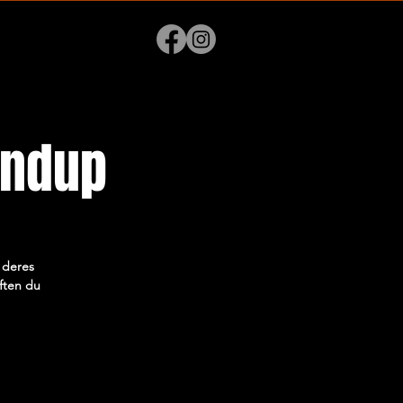
andup
 deres
aften du