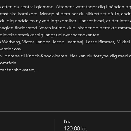
 aften du sent vil glemme. Aftenens vært tager dig i hånden o
stiske komikere. Mange af dem har du sikkert set på TV, andre
u dig endda en ny yndlingskomiker. Uanset hvad, er der intet de
r magien finder sted. Vores intime klub, skaber de perfekte rammer
oplevelse strækker sig langt ud over scenekanten.
Warberg, Victor Lander, Jacob Taarnhøj, Lasse Rimmer, Mikkel K
antier osv.
 vi dørene til Knock-Knock-baren. Her kan du forsyne dig med 
-område. 
ter før showstart,…
Pris
120,00 kr.