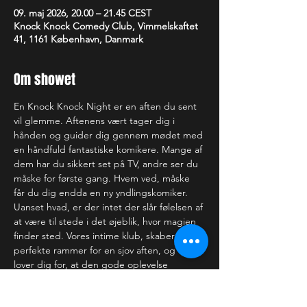
09. maj 2026, 20.00 – 21.45 CEST
Knock Knock Comedy Club, Vimmelskaftet
41, 1161 København, Danmark
Om showet
En Knock Knock Night er en aften du sent 
vil glemme. Aftenens vært tager dig i 
hånden og guider dig gennem mødet med 
en håndfuld fantastiske komikere. Mange af 
dem har du sikkert set på TV, andre ser du 
måske for første gang. Hvem ved, måske 
får du dig endda en ny yndlingskomiker. 
Uanset hvad, er der intet der slår følelsen af 
at være til stede i det øjeblik, hvor magien 
finder sted. Vores intime klub, skaber de 
perfekte rammer for en sjov aften, og vi 
lover dig for, at den gode oplevelse 
strækker sig langt ud over scenekanten.
—-------------------------