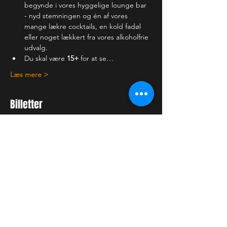
begynde i vores hyggelige lounge bar 
- nyd stemningen og én af vores 
mange lækre cocktails, en kold fadøl 
eller noget lækkert fra vores alkoholfrie 
udvalg.
Du skal være 
15+
 for at se…
Læs mere >
Billetter
Billettype
Almindelig billet
Pris
150,00 kr.
+3,75 kr. billetgebyr
Antal